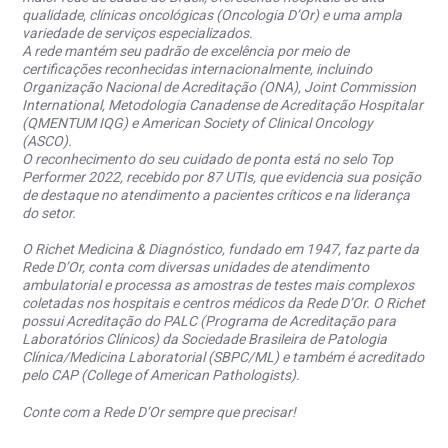
qualidade, clínicas oncológicas (Oncologia D’Or) e uma ampla
variedade de serviços especializados.
A rede mantém seu padrão de excelência por meio de
certificações reconhecidas internacionalmente, incluindo
Organização Nacional de Acreditação (ONA), Joint Commission
International, Metodologia Canadense de Acreditação Hospitalar
(QMENTUM IQG) e American Society of Clinical Oncology
(ASCO).
O reconhecimento do seu cuidado de ponta está no selo Top
Performer 2022, recebido por 87 UTIs, que evidencia sua posição
de destaque no atendimento a pacientes críticos e na liderança
do setor.
O Richet Medicina & Diagnóstico, fundado em 1947, faz parte da
Rede D’Or, conta com diversas unidades de atendimento
ambulatorial e processa as amostras de testes mais complexos
coletadas nos hospitais e centros médicos da Rede D’Or. O Richet
possui Acreditação do PALC (Programa de Acreditação para
Laboratórios Clínicos) da Sociedade Brasileira de Patologia
Clínica/Medicina Laboratorial (SBPC/ML) e também é acreditado
pelo CAP (College of American Pathologists).
Conte com a Rede D’Or sempre que precisar!