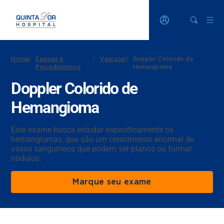
Home
/
Exames e
/
Vascular
/
Doppler Colorido de
Procedimentos
Hemangioma
Doppler Colorido de
Hemangioma
Este exame busca estudar especificamente os
hemangiomas, que são um crescimento anormal de
vasos sanguíneos que podem ser planos ou formar
nódulos.
Marque seu exame