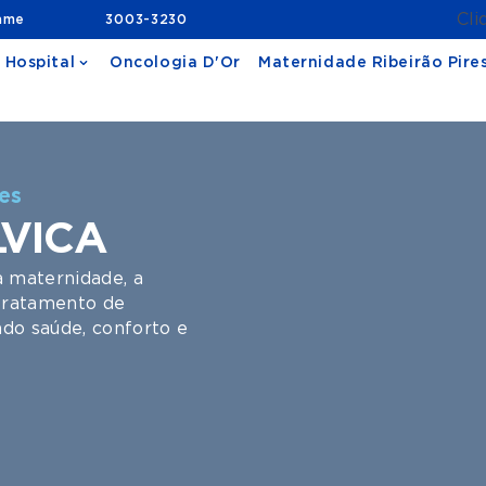
Cli
ame
3003-3230
 Hospital
Oncologia D'Or
Maternidade Ribeirão Pire
res
LVICA
a maternidade, a
 tratamento de
do saúde, conforto e