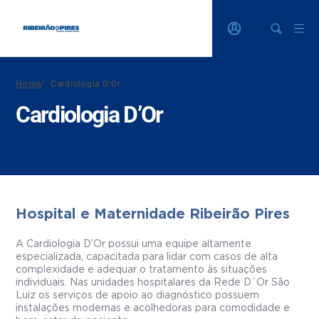
Home
/
Cardiologia D’Or
Cardiologia D’Or
Hospital e Maternidade Ribeirão Pires
A Cardiologia D’Or possui uma equipe altamente
especializada, capacitada para lidar com casos de alta
complexidade e adequar o tratamento às situações
individuais. Nas unidades hospitalares da Rede D´Or São
Luiz os serviços de apoio ao diagnóstico possuem
instalações modernas e acolhedoras para comodidade e