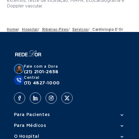
externos, teste de inclinação, MAPA, Ecocardiograma e
Doppler vascular.
Home
/
Hospital
/
Ribeirao Pires
/
Servicos
/
Cardiologia D’Or
Fale com a Dora
(21) 2101-2658
Central
(11) 4827-1000
Para Pacientes
Para Médicos
O Hospital