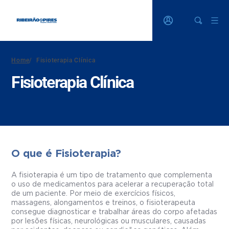
Home
/
Fisioterapia Clínica
Fisioterapia Clínica
O que é Fisioterapia?
A fisioterapia é um tipo de tratamento que complementa
o uso de medicamentos para acelerar a recuperação total
de um paciente. Por meio de exercícios físicos,
massagens, alongamentos e treinos, o fisioterapeuta
consegue diagnosticar e trabalhar áreas do corpo afetadas
por lesões físicas, neurológicas ou musculares, causadas