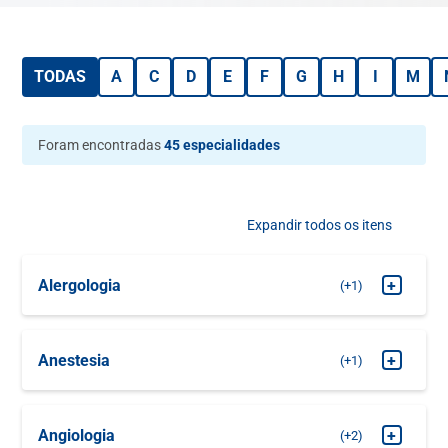
TODAS
A
C
D
E
F
G
H
I
M
Foram encontradas
45 especialidades
Expandir todos os itens
Alergologia
+
+1
MARQUE SUA
Alergologia Clínica
CONSULTA
Anestesia
+
+1
MARQUE SUA
Pré Anestesia
CONSULTA
Angiologia
+
+2