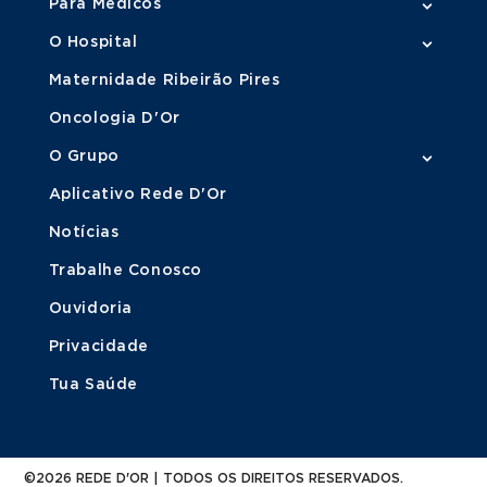
Para Médicos
MARQUE SUA
Urologia Pediátrica
O Hospital
CONSULTA
Maternidade Ribeirão Pires
Oncologia D'Or
O Grupo
Aplicativo Rede D'Or
Notícias
Trabalhe Conosco
Ouvidoria
Privacidade
Tua Saúde
©2026 REDE D'OR | TODOS OS DIREITOS RESERVADOS.