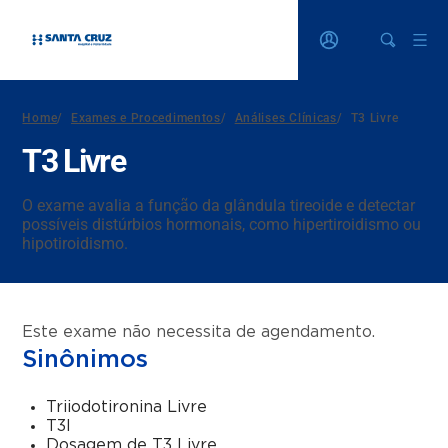
Home
/
Exames e Procedimentos
/
Análises Clínicas
/
T3 Livre
T3 Livre
O exame avalia a função da glândula tireoide e detectar
possíveis distúrbios hormonais, como hipertiroidismo ou
hipotiroidismo.
Este exame não necessita de agendamento.
Sinônimos
Triiodotironina Livre
T3l
Dosagem de T3 Livre