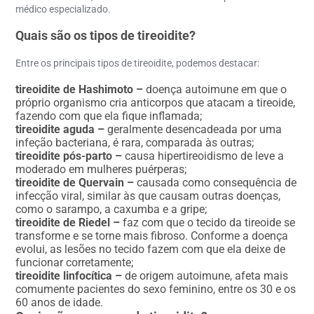
médico especializado.
Quais são os tipos de tireoidite?
Entre os principais
tipos de tireoidite,
podemos destacar:
tireoidite de Hashimoto –
doença autoimune em que o
próprio organismo cria anticorpos que atacam a tireoide,
fazendo com que ela fique inflamada;
tireoidite aguda –
geralmente desencadeada por uma
infeção bacteriana, é rara, comparada às outras;
tireoidite pós-parto –
causa hipertireoidismo de leve a
moderado em mulheres puérperas;
tireoidite de Quervain –
causada como consequência de
infecção viral, similar às que causam outras doenças,
como o sarampo, a caxumba e a gripe;
tireoidite de Riedel –
faz com que o tecido da tireoide se
transforme e se torne mais fibroso. Conforme a doença
evolui, as lesões no tecido fazem com que ela deixe de
funcionar corretamente;
tireoidite linfocítica –
de origem autoimune, afeta mais
comumente pacientes do sexo feminino, entre os 30 e os
60 anos de idade.