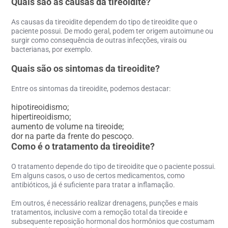
Quais são as causas da tireoidite?
As
causas da tireoidite
dependem do tipo de
tireoidite
que o
paciente possui. De modo geral, podem ter origem autoimune ou
surgir como consequência de outras infecções, virais ou
bacterianas, por exemplo.
Quais são os sintomas da tireoidite?
Entre os
sintomas da tireoidite,
podemos destacar:
hipotireoidismo;
hipertireoidismo;
aumento de volume na tireoide;
dor na parte da frente do pescoço.
Como é o tratamento da tireoidite?
O
tratamento
depende do tipo de
tireoidite
que o paciente possui.
Em alguns casos, o uso de certos medicamentos, como
antibióticos, já é suficiente para tratar a inflamação.
Em outros, é necessário realizar drenagens, punções e mais
tratamentos, inclusive com a remoção total da tireoide e
subsequente reposição hormonal dos hormônios que costumam