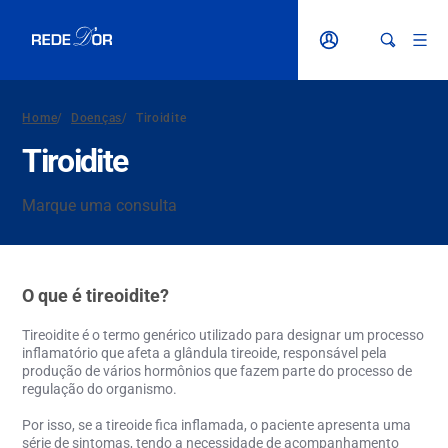
Home
/
Doenças
/
Tiroidite
Tiroidite
Marque uma consulta
O que é tireoidite?
Tireoidite
é o termo genérico utilizado para designar um processo
inflamatório que afeta a glândula tireoide, responsável pela
produção de vários hormônios que fazem parte do processo de
regulação do organismo.
Por isso, se a tireoide fica inflamada, o paciente apresenta uma
série de sintomas, tendo a necessidade de acompanhamento