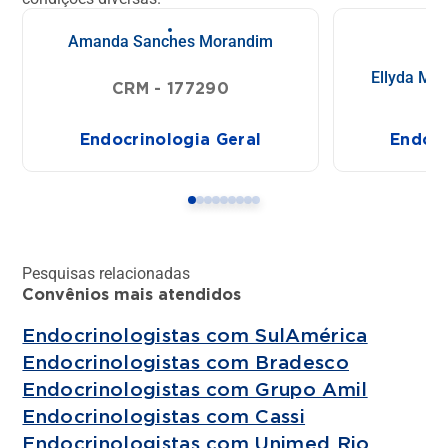
Amanda Sanches Morandim
Ellyda Mar
CRM - 177290
CR
Endocrinologia Geral
Endocr
Pesquisas relacionadas
Convênios mais atendidos
Endocrinologistas com SulAmérica
Endocrinologistas com Bradesco
Endocrinologistas com Grupo Amil
Endocrinologistas com Cassi
Endocrinologistas com Unimed Rio