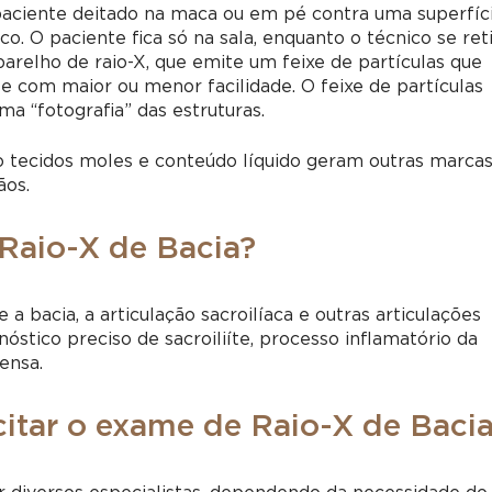
paciente deitado na maca ou em pé contra uma superfíci
. O paciente fica só na sala, enquanto o técnico se ret
parelho de raio-X, que emite um feixe de partículas que
e com maior ou menor facilidade. O feixe de partículas
a “fotografia” das estruturas.
 tecidos moles e conteúdo líquido geram outras marcas
ãos.
Raio-X de Bacia?
a bacia, a articulação sacroilíaca e outras articulações
stico preciso de sacroiliíte, processo inflamatório da
ensa.
citar o exame de Raio-X de Baci