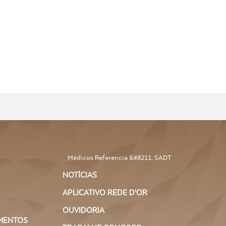
Escápula
EXAME
MARQUE
Raio-X de Órbitas
SEU
EXAME
MARQUE
Raio-X de Ossos da
SEU
Face
EXAME
MARQUE
Raio-X de Patela
SEU
EXAME
MARQUE
Raio-X de Pé
SEU
Médicos Referencia &#8211; SADT
EXAME
NOTÍCIAS
MARQUE
APLICATIVO REDE D'OR
Raio-X de Perna
SEU
EXAME
OUVIDORIA
MENTOS