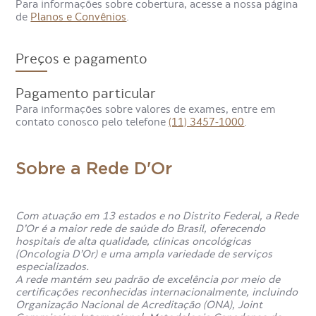
Para informações sobre cobertura, acesse a nossa página
Qual especialista pode solicitar
de
Planos e Convênios
.
o Raio-X de Esterno?
Preços e pagamento
O raio-x do esterno pode ser solicitado por diferentes
médicos especialistas, como
clínico geral
,
ortopedista
e
Pagamento particular
cirurgião torácico
.
Para informações sobre valores de exames, entre em
contato conosco pelo telefone
(11) 3457-1000
.
Sobre a Rede D'Or
Com atuação em 13 estados e no Distrito Federal, a Rede
D’Or é a maior rede de saúde do Brasil, oferecendo
hospitais de alta qualidade, clínicas oncológicas
(Oncologia D’Or) e uma ampla variedade de serviços
especializados.
A rede mantém seu padrão de excelência por meio de
certificações reconhecidas internacionalmente, incluindo
Organização Nacional de Acreditação (ONA), Joint