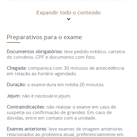
raios; por isso, aparecem na radiografia com a cor branca.
Expandir todo o conteúdo
No caso do raio-x de esterno, é utilizado para avaliar o
osso que fica entre a clavícula e as costelas superiores,
que tem a função de proteger os órgãos localizados no
tórax, como coração e pulmão.
Preparativos para o exame
Como é feito o Raio-X de
Documentos obrigatórios:
leve pedido médico, carteira
Esterno?
do convênio, CPF e documento com foto.
Chegada:
compareça com 30 minutos de antecedência
Para realizar o exame, é necessário remover todos os
em relação ao horário agendado.
objetos metálicos do corpo. O paciente será posicionado
de frente para uma placa, com o peito encostado nela,
Duração:
o exame dura em média 20 minutos.
enquanto o aparelho de raio-X será colocado na parte de
trás, em direção às costas.
Jejum:
não é necessário jejum.
Contraindicações:
não realizar o exame em caso de
Quando tudo estiver pronto, o técnico vai a uma sala ao
suspeita ou confirmação de gravidez. Em caso de
lado e inicia a captação das imagens. Nesse momento, o
dúvidas, entre em contato com a unidade.
paciente deve permanecer imóvel.
Exames anteriores:
leve exames de imagem anteriores
Depois de captar as imagens e liberar o paciente, o
relacionados ao problema atual, preferencialmente em