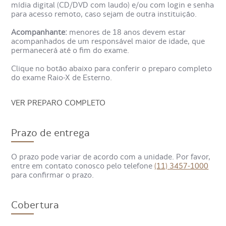
radiologista analisa os registros para identificar possíveis
mídia digital (CD/DVD com laudo) e/ou com login e senha
anormalidades. Com base nesse laudo, é possível
para acesso remoto, caso sejam de outra instituição.
diagnosticar a condição com precisão e indicar o
tratamento adequado, se necessário.
Acompanhante:
menores de 18 anos devem estar
acompanhados de um responsável maior de idade, que
permanecerá até o fim do exame.
Para que serve o Raio-X de
Esterno?
Clique no botão abaixo para conferir o preparo completo
do exame Raio-X de Esterno.
O exame é solicitado para identificar e avaliar condições
VER PREPARO COMPLETO
que afetam a região do esterno, como luxação, fraturas,
inflamações e tumores.
Prazo de entrega
Quais são as contraindicações
O prazo pode variar de acordo com a unidade. Por favor,
para o Raio-X de Esterno?
entre em contato conosco pelo telefone
(11) 3457-1000
para confirmar o prazo.
Apesar de o exame não ser invasivo, devido à radiação, é
contraindicado para gestantes e mulheres com atraso
Cobertura
menstrual ou incerteza em relação à gravidez.