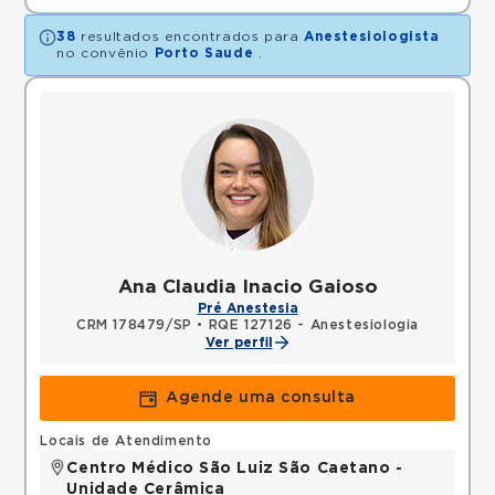
38
resultados encontrados para
Anestesiologista
no convênio
Porto Saude
.
Ana Claudia Inacio Gaioso
Pré Anestesia
CRM 178479/SP
•
RQE 127126 - Anestesiologia
Ver perfil
Agende uma consulta
Locais de Atendimento
Centro Médico São Luiz São Caetano -
Unidade Cerâmica