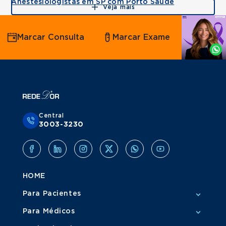
Anestesiologistas em SP com Porto Saúde
Veja mais
Agende
Marcar Consulta
Marcar Exame
por
Whatsapp
Central
3003-3230
HOME
Para Pacientes
Para Médicos