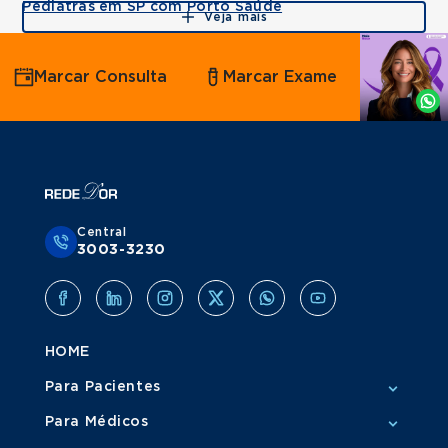
Pediatras em SP com Porto Saúde
Veja mais
Agende
Marcar Consulta
Marcar Exame
por
Whatsapp
Central
3003-3230
HOME
Para Pacientes
Para Médicos