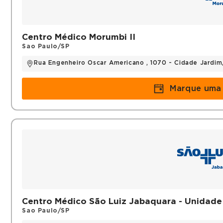
SBU ( SOCIEDADE BRASILEIRA DE UROLOGIA
AUA ( SOCIEDADE AMERICANA DE UROLOGIA
EAU ( SOCIEDADE EUROPEIA DE UROLOGIA )
Centro Médico Morumbi II
Sao Paulo/SP
Histórico
Rua Engenheiro Oscar Americano , 1070 - Cidade Jardim
EX MEDICO VOLUNTÁRIO DA DISCIPLINA DE 
DO ABC
Marque uma 
Títulos
SOCIEDADE BRASILEIRA DE UROLOGIA
Centro Médico São Luiz Jabaquara - Unidade
Sao Paulo/SP