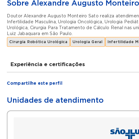
Sobre Alexandre Augusto Monteiro
Doutor Alexandre Augusto Monteiro Sato realiza atendime
Infertilidade Masculina
,
Urologia Oncológica
,
Urologia Pediát
Urológica
,
Cirurgia Para Tratamento de Cálculo Renal
nas u
Luiz Jabaquara
em
São Paulo
.
Cirurgia Robótica Urológica
Urologia Geral
Infertilidade M
Experiência e certificações
Graduações
Compartilhe este perfil
MEDICINA FACULDADE SANTA CASA DE SÃO
CIRURGIA GERAL SANTA CASA DE SÃO PAUL
Unidades de atendimento
UROLOGIA SANTA CASA DE SÃO PAULO
FELLOWSHIP PELA FACULDADE MEDICINA DO 
FELLOWSHIP DUKE UNIVERSITY ( CIRURGIA R
Filiações