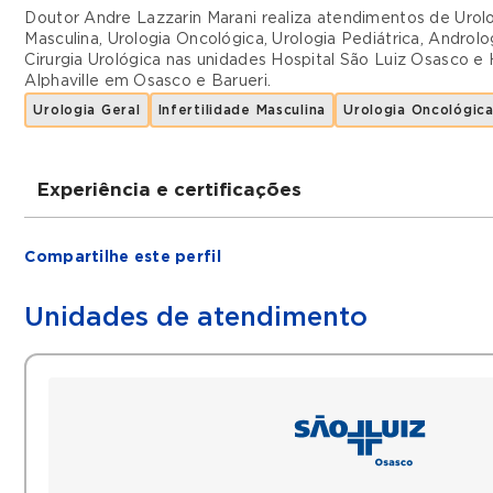
Doutor Andre Lazzarin Marani realiza atendimentos de
Urol
Masculina
,
Urologia Oncológica
,
Urologia Pediátrica
,
Androlo
Cirurgia Urológica
nas unidades
Hospital São Luiz Osasco
e
Alphaville
em
Osasco
e
Barueri
.
Urologia Geral
Infertilidade Masculina
Urologia Oncológic
Experiência e certificações
Graduações
Compartilhe este perfil
Médico pela UNIFESP
Mestre em Andrologia pela UNIFESP
Unidades de atendimento
Filiações
SBU (sociedade brasileira de urologia)
Histórico