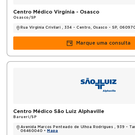
Membro do corpo clínico rede dor são luiz
Centro Médico Virgínia - Osasco
Títulos
Osasco/SP
Mestre em andrologia pela UNIFESP
Rua Virginia Crivilari , 334 - Centro, Osasco - SP, 0609
Marque uma consulta
Centro Médico São Luiz Alphaville
Barueri/SP
Avenida Marcos Penteado de Ulhoa Rodrigues , 939 - Tam
06460040 •
Mapa