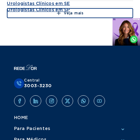
Urologistas Clínicos em SE
Urologistas Clínicos em SP
Veja mais
Agende
por
Whatsapp
Central
3003-3230
HOME
Para Pacientes
Para Médicos