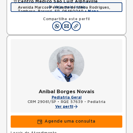
Centro Médico São Luiz Alphaville
Veja mais locais
Avenida Marcos Penteado de Ulhoa Rodrigues,
Tambore, Barueri, SP, 06460040 •
Mapa
Compartilhe este perfil
Anibal Borges Novais
Pediatria Geral
CRM 29061/SP
•
RQE 57639 - Pediatria
Ver perfil
Agende uma consulta