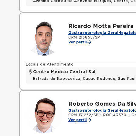
Avenida Corifeu de Azevedo Marques, Centro, Ca
Ricardo Motta Pereira
Gastroenterologia Geral
Hepatolo
CRM 213855/SP
Ver perfil
Locais de Atendimento
Centro Médico Central Sul
Estrada de Itapecerica, Capao Redondo, Sao Pau
Roberto Gomes Da Silv
Gastroenterologia Geral
Hepatolo
CRM 131232/SP
•
RQE 43570 - Ga
Ver perfil