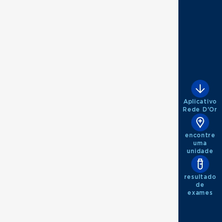
Aplicativo
Rede D'Or
encontre
uma
unidade
resultado
de
exames