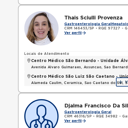
Thais Sciulli Provenza
Gastroenterologia Geral
Hepatolo
CRM 146453/SP
•
RQE 97327 - G
Ver perfil
Locais de Atendimento
Centro Médico São Bernardo - Unidade Ál
Avenida Alvaro Guimaraes, Assuncao, Sao Bernar
Centro Médico São Luiz São Caetano - Un
V
Alameda Caulim, Ceramica, Sao Caetano do Sul, S
Djalma Francisco Da Sil
Gastroenterologia Geral
CRM 46316/SP
•
RQE 34982 - Ga
Ver perfil