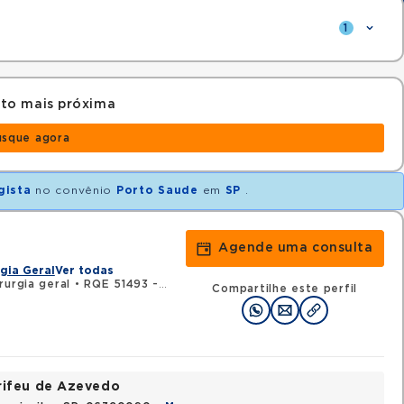
1
to mais próxima
usque agora
gista
no convênio
Porto Saude
em
SP
.
Agende uma consulta
gia Geral
Ver todas
rurgia geral
•
RQE 51493 - Coloproctologia
Compartilhe este perfil
rifeu de Azevedo