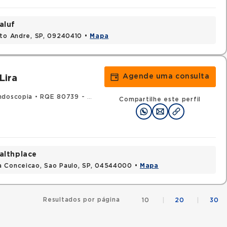
aluf
nto Andre, SP, 09240410 •
Mapa
Agende uma consulta
Lira
ndoscopia
•
RQE 80739 - Gastroenterologia
Compartilhe este perfil
althplace
a Conceicao, Sao Paulo, SP, 04544000 •
Mapa
Resultados por página
10
|
20
|
30