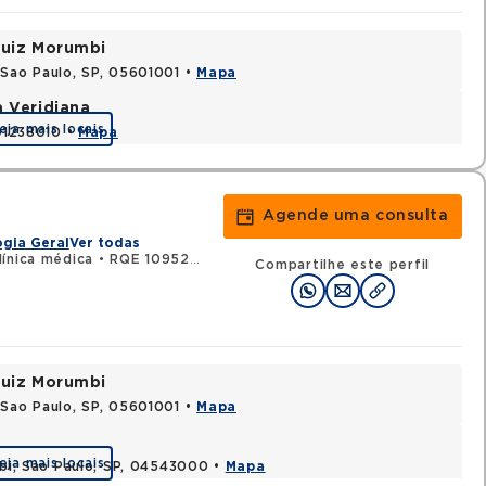
 Luiz Morumbi
 Sao Paulo, SP, 05601001 •
Mapa
a Veridiana
eja mais locais
 01238010 •
Mapa
Agende uma consulta
gia Geral
Ver todas
ínica médica
•
RQE 109521 - Gastroenterologia
Compartilhe este perfil
 Luiz Morumbi
 Sao Paulo, SP, 05601001 •
Mapa
eja mais locais
ibi, Sao Paulo, SP, 04543000 •
Mapa