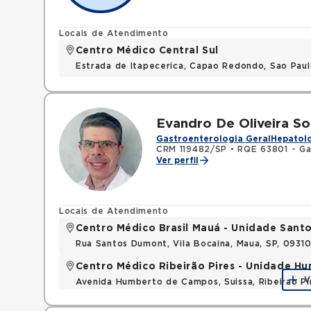
Locais de Atendimento
Centro Médico Central Sul
Estrada de Itapecerica, Capao Redondo, Sao Pau
Evandro De Oliveira S
Gastroenterologia Geral
Hepatolo
CRM 119482/SP
•
RQE 63801 - Ga
Ver perfil
Locais de Atendimento
Centro Médico Brasil Mauá - Unidade San
Rua Santos Dumont, Vila Bocaina, Maua, SP, 0931
Centro Médico Ribeirão Pires - Unidade 
V
Avenida Humberto de Campos, Suissa, Ribeirao P