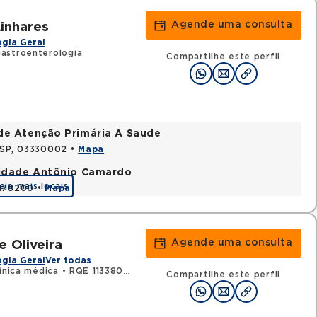
Agende uma consulta
inhares
gia Geral
astroenterologia
Compartilhe este perfil
de Atenção Primária A Saude
, SP, 03330002 •
Mapa
nidade Antônio Camardo
eja mais locais
3178200 •
Mapa
Agende uma consulta
e Oliveira
gia Geral
Ver todas
ínica médica
•
RQE 113380 - Gastroenterologia
Compartilhe este perfil