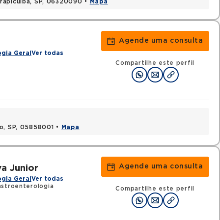
rapicuiba, SP, 06320090 •
Mapa
Agende uma consulta
gia Geral
Ver todas
Compartilhe este perfil
lo, SP, 05858001 •
Mapa
Agende uma consulta
a Junior
gia Geral
Ver todas
stroenterologia
Compartilhe este perfil