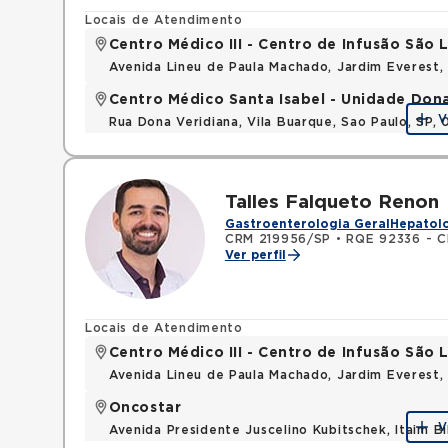
Locais de Atendimento
Centro Médico III - Centro de Infusão São
Avenida Lineu de Paula Machado, Jardim Everest,
Centro Médico Santa Isabel - Unidade Don
V
Rua Dona Veridiana, Vila Buarque, Sao Paulo, SP,
Talles Falqueto Renon
Gastroenterologia Geral
Hepatolo
CRM 219956/SP
•
RQE 92336 - Cl
Ver perfil
Locais de Atendimento
Centro Médico III - Centro de Infusão São
Avenida Lineu de Paula Machado, Jardim Everest,
Oncostar
V
Avenida Presidente Juscelino Kubitschek, Itaim B