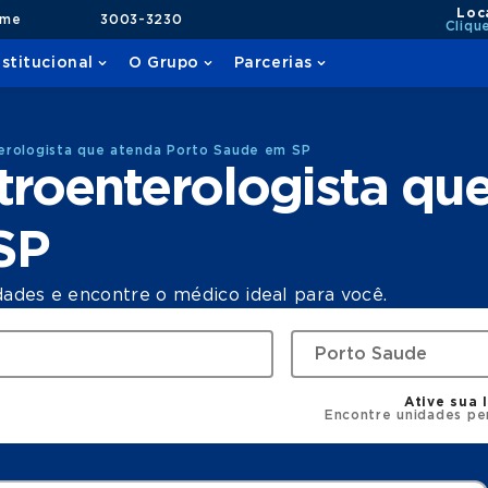
Loc
ame
3003-3230
Cliqu
nstitucional
O Grupo
Parcerias
erologista que atenda Porto Saude em SP
roenterologista qu
SP
dades e encontre o médico ideal para você.
Ative sua 
Encontre unidades pe