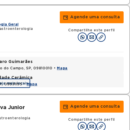
Agende uma consulta
gia Geral
astroenterologia
Compartilhe este perfil
varo Guimarães
do do Campo, SP, 09810010 •
Mapa
idade Cerâmica
eja mais locais
P, 09531195 •
Mapa
Agende uma consulta
va Junior
stroenterologia
Compartilhe este perfil