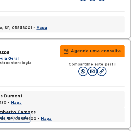
lo, SP, 05858001 •
Mapa
Agende uma consulta
ouza
gia Geral
stroenterologia
Compartilhe este perfil
tos Dumont
0130 •
Mapa
Humberto Campos
eja mais locais
ires, SP, 09424600 •
Mapa