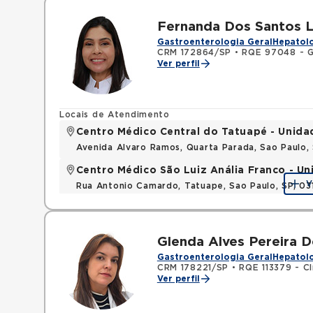
Fernanda Dos Santos L
Gastroenterologia Geral
Hepatolo
CRM 172864/SP
•
RQE 97048 - G
Ver perfil
Locais de Atendimento
Centro Médico Central do Tatuapé - Unida
Avenida Alvaro Ramos, Quarta Parada, Sao Paulo
Centro Médico São Luiz Anália Franco - U
V
Rua Antonio Camardo, Tatuape, Sao Paulo, SP, 0
Glenda Alves Pereira D
Gastroenterologia Geral
Hepatolo
CRM 178221/SP
•
RQE 113379 - Cl
Ver perfil