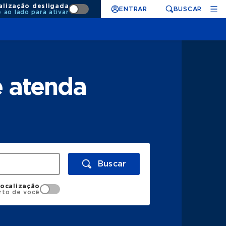
alização desligada
ENTRAR
BUSCAR
e ao lado para ativar
e atenda
Buscar
localização
rto de você