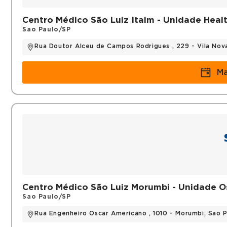
Histórico
Centro Médico São Luiz Itaim - Unidade Heal
Sao Paulo/SP
Graduação pela Universidade Federal de Juiz de
Mestre em Ciência Cirúrgica (UNIFESP)
Rua Doutor Alceu de Campos Rodrigues , 229 - Vila Nov
Títulos
Ma
Título de Especialista em Cirurgia do Aparelho 
Área de Atuação em Cirurgia Bariátrica (CBCD
Mestrado em Ciência Cirúrgica (UNIFESP)
Centro Médico São Luiz Morumbi - Unidade 
Sao Paulo/SP
Rua Engenheiro Oscar Americano , 1010 - Morumbi, Sao 