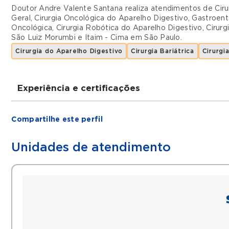
Doutor Andre Valente Santana realiza atendimentos de
Cir
Geral
,
Cirurgia Oncológica do Aparelho Digestivo
,
Gastroent
Oncológica
,
Cirurgia Robótica do Aparelho Digestivo
,
Cirurg
São Luiz Morumbi
e
Itaim - Cima
em
São Paulo
.
Cirurgia do Aparelho Digestivo
Cirurgia Bariátrica
Cirurgi
Experiência e certificações
Graduações
Compartilhe este perfil
Cirurgia Geral
Cirurgia do Aparelho Digestivo
Unidades de atendimento
Cirurgia Bariátrica
Filiações
CBCD
Sobracil
SBCBM