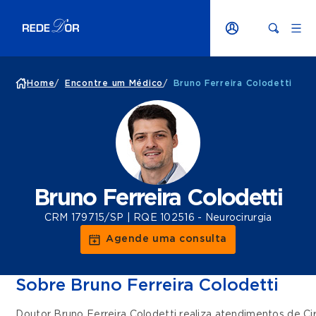
Home
/
Encontre um Médico
/
Bruno Ferreira Colodetti
Bruno Ferreira Colodetti
CRM 179715/SP | RQE 102516 - Neurocirurgia
Agende uma consulta
Sobre Bruno Ferreira Colodetti
Doutor Bruno Ferreira Colodetti realiza atendimentos de
Ci