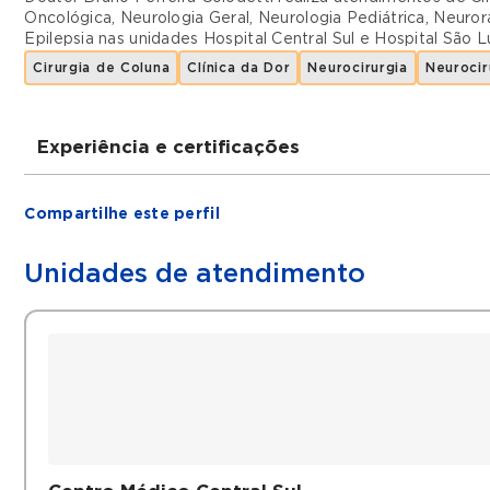
Oncológica
,
Neurologia Geral
,
Neurologia Pediátrica
,
Neuror
Epilepsia
nas unidades
Hospital Central Sul
e
Hospital São L
Cirurgia de Coluna
Clínica da Dor
Neurocirurgia
Neurocir
Experiência e certificações
Graduações
Compartilhe este perfil
Neurocirurgião
Unidades de atendimento
Filiações
SBN (Sociedade Brasileira de Neurocirurgia)
Histórico
Médico Assistente na Residência Médica de Neu
Professor Universitário (até 2022)