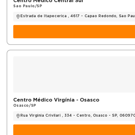
Centro Médico Central Sul
Títulos
Sao Paulo/SP
Membro Titular da Sociedade Brasileira de Neuro
Estrada de Itapecerica , 4617 - Capao Redondo, Sao Pa
Centro Médico Virgínia - Osasco
Osasco/SP
Rua Virginia Crivilari , 334 - Centro, Osasco - SP, 0609