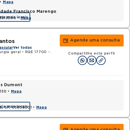
 •
Mapa
nidade Francisco Marengo
eja mais locais
03313000 •
Mapa
Agende uma consulta
antos
ascular
Ver todas
urgia geral
•
RQE 17700 - Angiologia
•
RQE 17701 - Cirurgia vascul
Compartilhe este perfil
tos Dumont
0130 •
Mapa
eja mais locais
lo, SP, 05858001 •
Mapa
Agende uma consulta