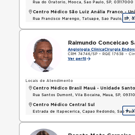
Rua do Oratorio, Mooca, Sao Paulo, SP, 03117000
Centro Médico São Luiz Anália Franco - U
V
Rua Francisco Marengo, Tatuape, Sao Paulo, SP, 
Raimundo Conceicao S
Angiologia Clínica
Cirurgia Endov
CRM 74746/SP
•
RQE 17638 - Cir
Ver perfil
Locais de Atendimento
Centro Médico Brasil Mauá - Unidade San
Rua Santos Dumont, Vila Bocaina, Maua, SP, 0931
Centro Médico Central Sul
V
Estrada de Itapecerica, Capao Redondo, Sao Pau