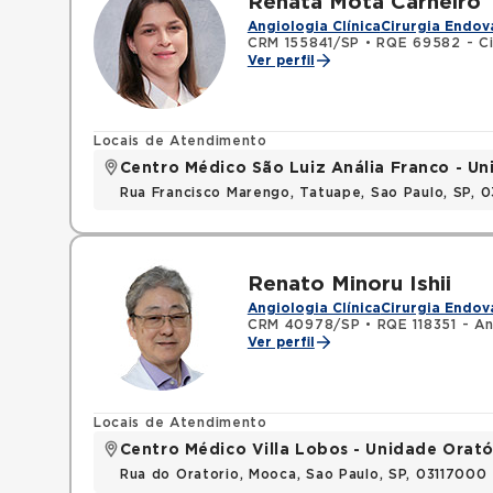
Renata Mota Carneiro
Angiologia Clínica
Cirurgia Endov
CRM 155841/SP
•
RQE 69582 - Ci
Ver perfil
Locais de Atendimento
Centro Médico São Luiz Anália Franco - U
Rua Francisco Marengo, Tatuape, Sao Paulo, SP, 
Renato Minoru Ishii
Angiologia Clínica
Cirurgia Endov
CRM 40978/SP
•
RQE 118351 - An
Ver perfil
Locais de Atendimento
Centro Médico Villa Lobos - Unidade Orató
Rua do Oratorio, Mooca, Sao Paulo, SP, 03117000