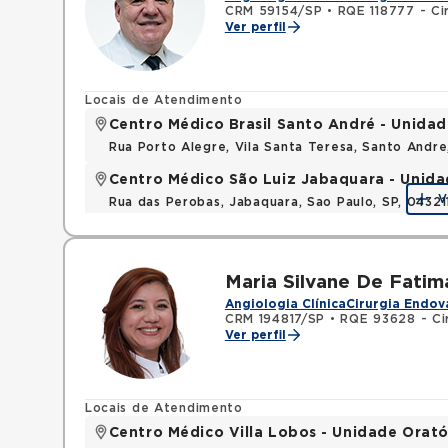
CRM 59154/SP
•
RQE 118777 - Cir
Ver perfil
Locais de Atendimento
Centro Médico Brasil Santo André - Unidad
Rua Porto Alegre, Vila Santa Teresa, Santo Andr
Centro Médico São Luiz Jabaquara - Unid
V
Rua das Perobas, Jabaquara, Sao Paulo, SP, 0432
Maria Silvane De Fatim
Angiologia Clínica
Cirurgia Endov
CRM 194817/SP
•
RQE 93628 - Cir
Ver perfil
Locais de Atendimento
Centro Médico Villa Lobos - Unidade Orató