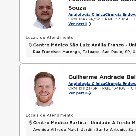
Souza
Angiologia Clínica
Cirurgia Endov
CRM 124724/SP
•
RQE 57064 - Ci
Ver perfil
Locais de Atendimento
Centro Médico São Luiz Anália Franco - U
Rua Francisco Marengo, Tatuape, Sao Paulo, SP, 
Guilherme Andrade Bel
Angiologia Clínica
Cirurgia Endov
CRM 191123/SP
•
RQE 134108 - Cir
Ver perfil
Locais de Atendimento
Centro Médico Bartira - Unidade Alfredo M
Avenida Alfredo Maluf, Jardim Santo Antonio, Sa