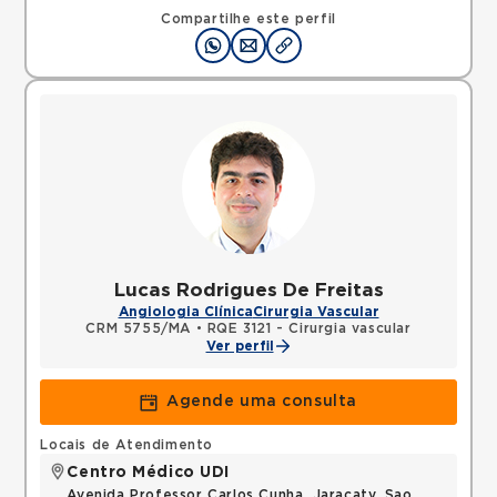
Compartilhe este perfil
Lucas Rodrigues De Freitas
Angiologia Clínica
Cirurgia Vascular
CRM 5755/MA
•
RQE 3121 - Cirurgia vascular
Ver perfil
Agende uma consulta
Locais de Atendimento
Centro Médico UDI
Avenida Professor Carlos Cunha, Jaracaty, Sao