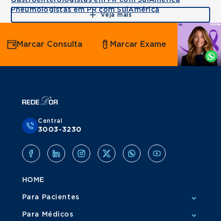
Gastroenterologistas em PR com SulAmérica
Pneumologistas em PR com SulAmérica
Veja mais
Agende
Marcar Consulta
Marcar Exame
por
Whatsapp
Central
3003-3230
HOME
Para Pacientes
Para Médicos