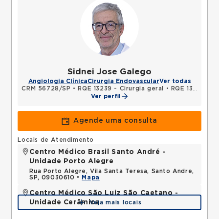
Sidnei Jose Galego
Angiologia Clínica
Cirurgia Endovascular
Ver todas
CRM 56728/SP
•
RQE 13239 - Cirurgia geral
•
RQE 13240 - Cirurgia vascular
Ver perfil
Agende uma consulta
Locais de Atendimento
Centro Médico Brasil Santo André -
Unidade Porto Alegre
Rua Porto Alegre, Vila Santa Teresa, Santo Andre,
SP, 09030610 •
Mapa
Centro Médico São Luiz São Caetano -
Unidade Cerâmica
Veja mais locais
Alameda Caulim, Ceramica, Sao Caetano do Sul,
SP, 09531195 •
Mapa