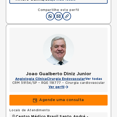
Avenida Alvaro Guimaraes, Assuncao, Sao Bernardo
do Campo, SP, 09810010 •
Mapa
Compartilhe este perfil
Joao Gualberto Diniz Junior
Angiologia Clínica
Cirurgia Endovascular
Ver todas
CRM 59154/SP
•
RQE 118777 - Cirurgia cardiovascular
Ver perfil
Agende uma consulta
Locais de Atendimento
Centro Médico Brasil Santo André -