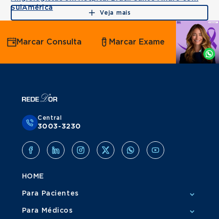
SulAmérica
Veja mais
Agende
Marcar Consulta
Marcar Exame
por
Whatsapp
Central
3003-3230
HOME
Para Pacientes
Para Médicos