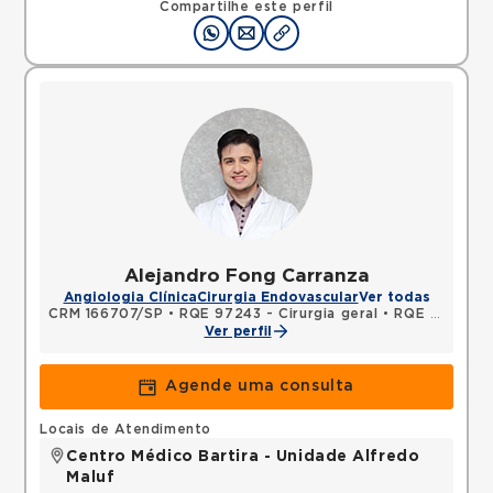
Compartilhe este perfil
Alejandro Fong Carranza
Angiologia Clínica
Cirurgia Endovascular
Ver todas
CRM 166707/SP
•
RQE 97243 - Cirurgia geral
•
RQE 97244 - Cirurgia vascular
Ver perfil
Agende uma consulta
Locais de Atendimento
Centro Médico Bartira - Unidade Alfredo
Maluf