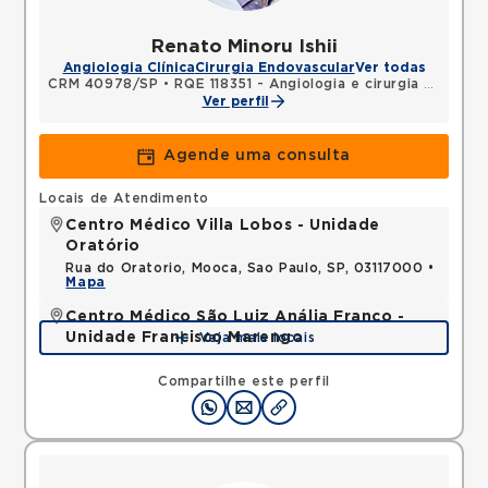
Renato Minoru Ishii
Angiologia Clínica
Cirurgia Endovascular
Ver todas
CRM 40978/SP
•
RQE 118351 - Angiologia e cirurgia vascular
Ver perfil
Agende uma consulta
Locais de Atendimento
Centro Médico Villa Lobos - Unidade
Oratório
Rua do Oratorio, Mooca, Sao Paulo, SP, 03117000 •
Mapa
Centro Médico São Luiz Anália Franco -
Unidade Francisco Marengo
Veja mais locais
Rua Francisco Marengo, Tatuape, Sao Paulo, SP,
03313000 •
Mapa
Compartilhe este perfil