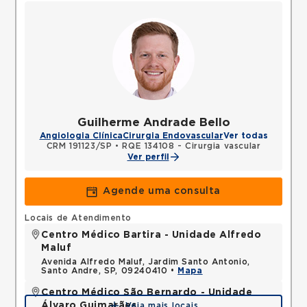
Guilherme Andrade Bello
Angiologia Clínica
Cirurgia Endovascular
Ver todas
CRM 191123/SP
•
RQE 134108 - Cirurgia vascular
Ver perfil
Agende uma consulta
Locais de Atendimento
Centro Médico Bartira - Unidade Alfredo
Maluf
Avenida Alfredo Maluf, Jardim Santo Antonio,
Santo Andre, SP, 09240410 •
Mapa
Centro Médico São Bernardo - Unidade
Álvaro Guimarães
Veja mais locais