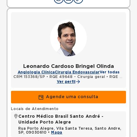
Leonardo Cardoso Bringel Olinda
Angiologia Clínica
Cirurgia Endovascular
Ver todas
CRM 153368/SP
•
RQE 49648 - Cirurgia geral
•
RQE 106987 - Cirurgia vascular
Ver perfil
Agende uma consulta
Locais de Atendimento
Centro Médico Brasil Santo André -
Unidade Porto Alegre
Rua Porto Alegre, Vila Santa Teresa, Santo Andre,
SP, 09030610 •
Mapa