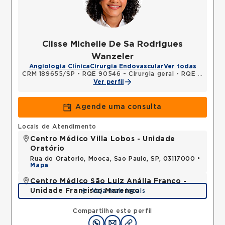
Clisse Michelle De Sa Rodrigues
Wanzeler
Angiologia Clínica
Cirurgia Endovascular
Ver todas
CRM 189655/SP
•
RQE 90546 - Cirurgia geral
•
RQE 150289 - Cirurgia vascular
Ver perfil
Agende uma consulta
Locais de Atendimento
Centro Médico Villa Lobos - Unidade
Oratório
Rua do Oratorio, Mooca, Sao Paulo, SP, 03117000 •
Mapa
Centro Médico São Luiz Anália Franco -
Unidade Francisco Marengo
Veja mais locais
Rua Francisco Marengo, Tatuape, Sao Paulo, SP,
03313000 •
Mapa
Compartilhe este perfil