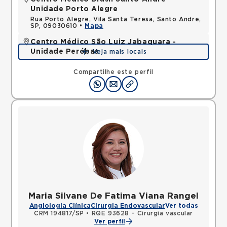
Unidade Porto Alegre
Rua Porto Alegre, Vila Santa Teresa, Santo Andre,
SP, 09030610 •
Mapa
Centro Médico São Luiz Jabaquara -
Unidade Peróbas
Veja mais locais
Rua das Perobas, Jabaquara, Sao Paulo, SP,
04321120 •
Mapa
Compartilhe este perfil
Maria Silvane De Fatima Viana Rangel
Angiologia Clínica
Cirurgia Endovascular
Ver todas
CRM 194817/SP
•
RQE 93628 - Cirurgia vascular
Ver perfil