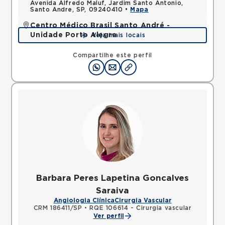
Avenida Alfredo Maluf, Jardim Santo Antonio,
Santo Andre, SP, 09240410 •
Mapa
Centro Médico Brasil Santo André -
Unidade Porto Alegre
Veja mais locais
Rua Porto Alegre, Vila Santa Teresa, Santo Andre,
SP, 09030610 •
Mapa
Compartilhe este perfil
Barbara Peres Lapetina Goncalves
Saraiva
Angiologia Clínica
Cirurgia Vascular
CRM 186411/SP
•
RQE 106614 - Cirurgia vascular
Ver perfil