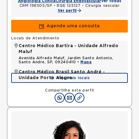
Angiologia Clínica
Cirurgia Endovascular
Ver todas
CRM 198505/SP
•
RQE 125127 - Cirurgia vascular
Ver perfil
Agende uma consulta
Locais de Atendimento
Centro Médico Bartira - Unidade Alfredo
Maluf
Avenida Alfredo Maluf, Jardim Santo Antonio,
Santo Andre, SP, 09240410 •
Mapa
Centro Médico Brasil Santo André -
Unidade Porto Alegre
Veja mais locais
Rua Porto Alegre, Vila Santa Teresa, Santo Andre,
SP, 09030610 •
Mapa
Compartilhe este perfil