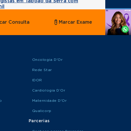
ogistas em Taboão da Serra com
il
Agende
car Consulta
Marcar Exame
por
Whatsapp
Oncologia D'Or
Rede Star
IDOR
Cardiologia D’Or
o
Maternidade D'Or
Qualicorp
Parcerias