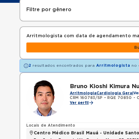
Filtre por gênero
Arritmologista com data de agendamento ma
B
2
resultados encontrados para
Arritmologista
no 
Bruno Kioshi Kimura N
Arritmologia
Cardiologia Geral
Ve
CRM 160783/SP
•
RQE 70850 - C
Ver perfil
Locais de Atendimento
Centro Médico Brasil Mauá - Unidade San