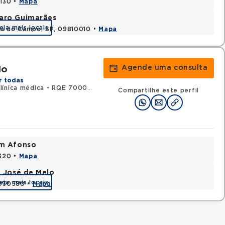
0130 •
Mapa
varo Guimarães
eja mais locais
do do Campo, SP, 09810010 •
Mapa
Agende uma consulta
lo
r todas
ínica médica
•
RQE 70001 - Cardiologia
Compartilhe este perfil
im Afonso
0320 •
Mapa
e José de Melo
eja mais locais
9030580 •
Mapa