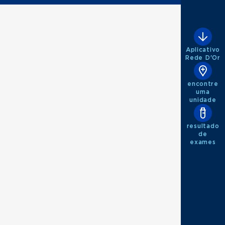
Aplicativo
Rede D'Or
encontre
uma
unidade
resultado
de
exames