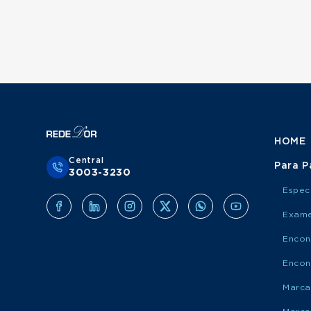
HOME
Central
Para P
3003-3230
Espec
Exame
Encon
Encon
Marca