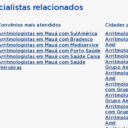
ialistas relacionados
Convênios mais atendidos
Cidades 
Arritmologistas em Mauá com SulAmérica
Arritmol
Arritmologistas em Mauá com Bradesco
Arritmol
Amil
Arritmologistas em Mauá com Mediservice
Arritmol
Arritmologistas em Mauá com Porto Saúde
Arritmol
Arritmologistas em Mauá com Saúde Caixa
Arritmolo
Arritmologistas em Mauá com Saúde
Grupo Am
Petrobras
Arritmol
Amil
Arritmol
com Grup
Arritmol
Grupo Am
Arritmol
com Grup
Arritmol
Amil