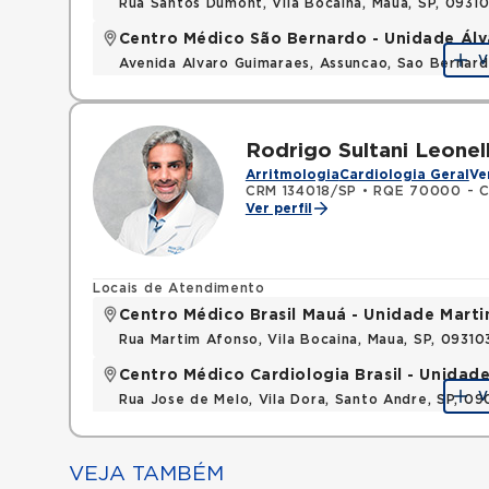
Rua Santos Dumont, Vila Bocaina, Maua, SP, 0931
Centro Médico São Bernardo - Unidade Ál
V
Avenida Alvaro Guimaraes, Assuncao, Sao Bernar
Rodrigo Sultani Leonel
Arritmologia
Cardiologia Geral
Ve
CRM 134018/SP
•
RQE 70000 - Cl
Ver perfil
Locais de Atendimento
Centro Médico Brasil Mauá - Unidade Mart
Rua Martim Afonso, Vila Bocaina, Maua, SP, 0931
Centro Médico Cardiologia Brasil - Unidad
V
Rua Jose de Melo, Vila Dora, Santo Andre, SP, 0
VEJA TAMBÉM