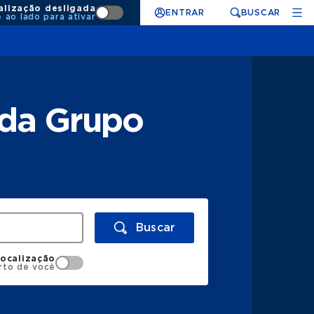
alização desligada
ENTRAR
BUSCAR
e ao lado para ativar
nda Grupo
Buscar
localização
rto de você