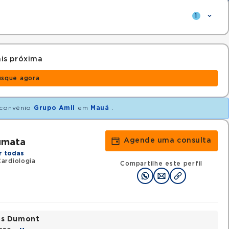
1
is próxima
usque agora
convênio
Grupo Amil
em
Mauá
.
Agende uma consulta
umata
r todas
ardiologia
Compartilhe este perfil
tos Dumont