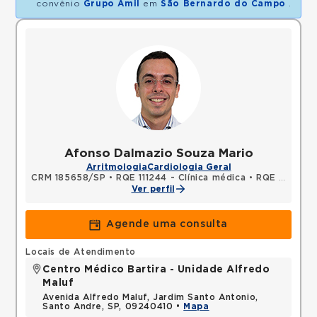
convênio
Grupo Amil
em
São Bernardo do Campo
.
Afonso Dalmazio Souza Mario
Arritmologia
Cardiologia Geral
CRM 185658/SP
•
RQE 111244 - Clínica médica
•
RQE 111245 - Cardiologia
Ver perfil
Agende uma consulta
Locais de Atendimento
Centro Médico Bartira - Unidade Alfredo
Maluf
Avenida Alfredo Maluf, Jardim Santo Antonio,
Santo Andre, SP, 09240410 •
Mapa