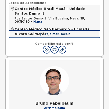
Locais de Atendimento
Centro Médico Brasil Mauá - Unidade
Santos Dumont
Rua Santos Dumont, Vila Bocaina, Maua, SP,
09310130 •
Mapa
Centro Médico São Bernardo - Unidade
Álvaro Guimarães
Veja mais locais
Avenida Alvaro Guimaraes, Assuncao, Sao Bernardo
do Campo, SP, 09810010 •
Mapa
Compartilhe este perfil
Bruno Papelbaum
Arritmologia