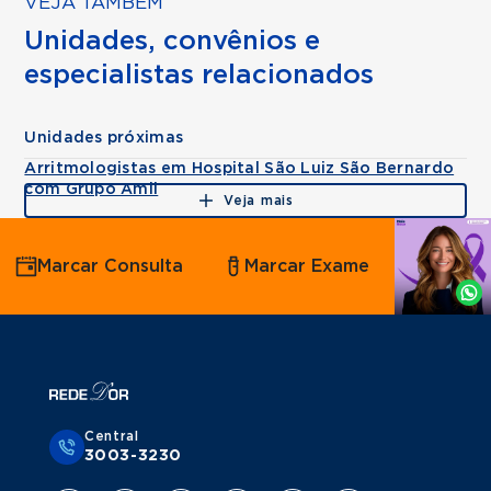
VEJA TAMBÉM
Unidades, convênios e
especialistas relacionados
Unidades próximas
Arritmologistas em Hospital São Luiz São Bernardo
com Grupo Amil
Veja mais
Agende
Marcar Consulta
Marcar Exame
por
Whatsapp
Central
3003-3230