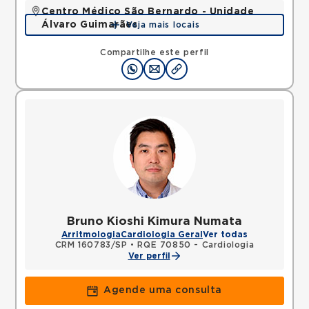
Centro Médico São Bernardo - Unidade
Álvaro Guimarães
Veja mais locais
Avenida Alvaro Guimaraes, Assuncao, Sao Bernardo
do Campo, SP, 09810010 •
Mapa
Compartilhe este perfil
Bruno Kioshi Kimura Numata
Arritmologia
Cardiologia Geral
Ver todas
CRM 160783/SP
•
RQE 70850 - Cardiologia
Ver perfil
Agende uma consulta