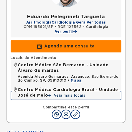
Eduardo Pelegrineti Targueta
Arritmologia
Cardiologia Geral
Ver todas
CRM 185921/SP
•
RQE 127562 - Cardiologia
Ver perfil
Agende uma consulta
Locais de Atendimento
Centro Médico São Bernardo - Unidade
Álvaro Guimarães
Avenida Alvaro Guimaraes, Assuncao, Sao Bernardo
do Campo, SP, 09810010 •
Mapa
Centro Médico Cardiologia Brasil - Unidade
José de Melo
Veja mais locais
Rua Jose de Melo, Vila Dora, Santo Andre, SP,
09030580 •
Mapa
Compartilhe este perfil