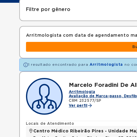
Filtre por gênero
Arritmologista com data de agendamento ma
B
1 resultado encontrado para
Arritmologista
no co
Marcelo Foradini De A
Arritmologia
Avaliação de Marca-passo, Desfib
CRM 232577/SP
Ver perfil
Locais de Atendimento
Centro Médico Ribeirão Pires - Unidade Ma