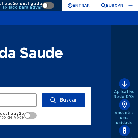
alização desligada
ENTRAR
BUSCAR
e ao lado para ativar
nda Saude
Aplicativo
Rede D'Or
Buscar
encontre
localização
rto de você
uma
unidade