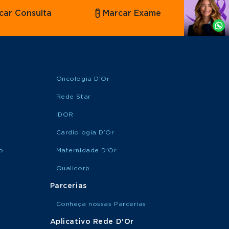
Agende
car Consulta
Marcar Exame
por
Whatsapp
Oncologia D'Or
Rede Star
IDOR
Cardiologia D’Or
o
Maternidade D'Or
Qualicorp
Parcerias
Conheça nossas Parcerias
Aplicativo Rede D'Or