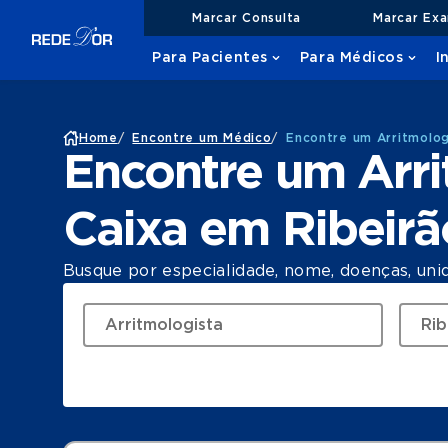
Marcar Consulta
Marcar Ex
Para Pacientes
Para Médicos
I
Home
/
Encontre um Médico
/
Encontre um Arritmolog
Encontre um Arr
Caixa em Ribeirã
Busque por especialidade, nome, doenças, uni