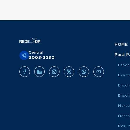
HOME
Central
Para P
3003-3230
Espec
Exame
Encon
Encon
Marca
Marca
Resul