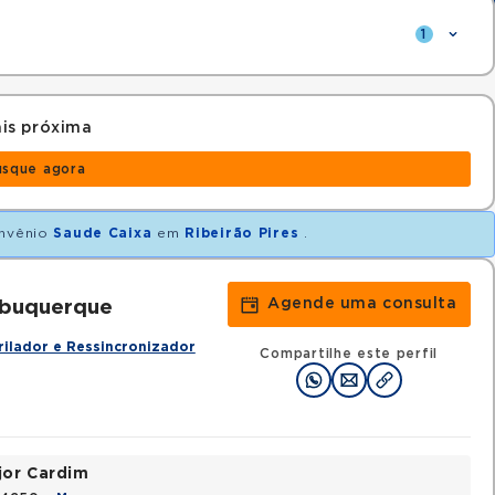
1
is próxima
usque agora
nvênio
Saude Caixa
em
Ribeirão Pires
.
Agende uma consulta
lbuquerque
rilador e Ressincronizador
Compartilhe este perfil
jor Cardim