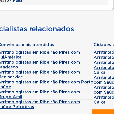
424250 •
Mapa
ialistas relacionados
Convênios mais atendidos
Cidades 
Arritmologistas em Ribeirão Pires com
Arritmol
SulAmérica
Arritmol
Arritmologistas em Ribeirão Pires com
Arritmol
Bradesco
Arritmol
Arritmologistas em Ribeirão Pires com
Caixa
Mediservice
Arritmol
Arritmologistas em Ribeirão Pires com Porto
com Saúd
Saúde
Arritmol
Arritmologistas em Ribeirão Pires com
com Saúd
Grupo Amil
Arritmol
Arritmologistas em Ribeirão Pires com
Caixa
Saúde Petrobras