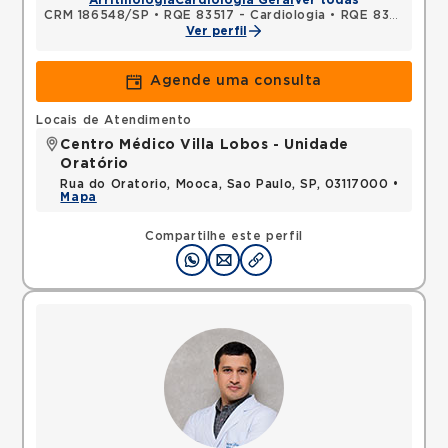
Arritmologia
Cardiologia Geral
Ver todas
CRM 186548/SP
•
RQE 83517 - Cardiologia
•
RQE 83518 - Clínica médica
Ver perfil
Agende uma consulta
Locais de Atendimento
Centro Médico Villa Lobos - Unidade
Oratório
Rua do Oratorio, Mooca, Sao Paulo, SP, 03117000 •
Mapa
Compartilhe este perfil