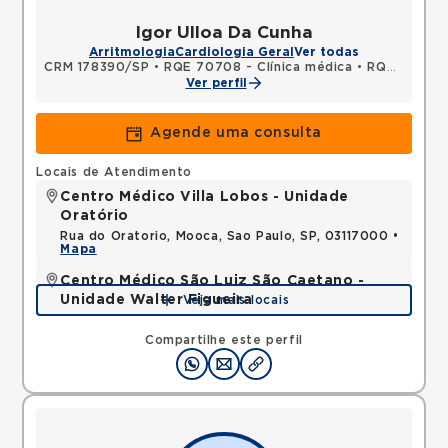
Igor Ulloa Da Cunha
Arritmologia
Cardiologia Geral
Ver todas
CRM 178390/SP
•
RQE 70708 - Clínica médica
•
RQE 70709 - Cardiologia
Ver perfil
Agende uma consulta
Locais de Atendimento
Centro Médico Villa Lobos - Unidade
Oratório
Rua do Oratorio, Mooca, Sao Paulo, SP, 03117000 •
Mapa
Centro Médico São Luiz São Caetano -
Unidade Walter Figueira
Veja mais locais
Rua Walter Figueira, Ceramica, Sao Caetano do
Sul, SP, 09531205 •
Mapa
Compartilhe este perfil