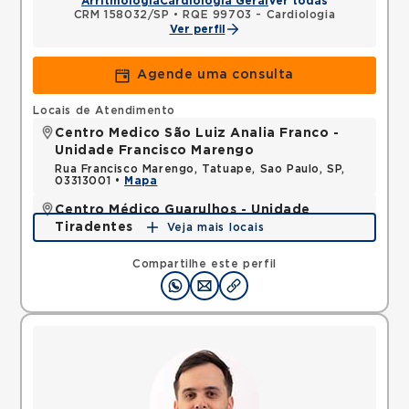
Arritmologia
Cardiologia Geral
Ver todas
CRM 158032/SP
•
RQE 99703 - Cardiologia
Ver perfil
Agende uma consulta
Locais de Atendimento
Centro Medico São Luiz Analia Franco -
Unidade Francisco Marengo
Rua Francisco Marengo, Tatuape, Sao Paulo, SP,
03313001 •
Mapa
Centro Médico Guarulhos - Unidade
Tiradentes
Veja mais locais
Avenida Tiradentes, Jardim Guarulhos, Guarulhos,
SP, 07090000 •
Mapa
Compartilhe este perfil