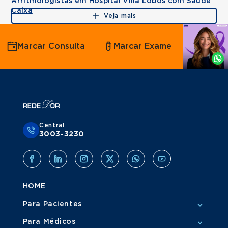
Arritmologistas em Hospital Villa Lobos com Saúde
Caixa
Veja mais
Agende
Marcar Consulta
Marcar Exame
por
Whatsapp
Central
3003-3230
HOME
Para Pacientes
Para Médicos