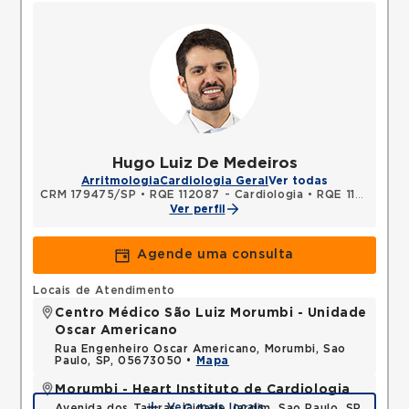
Hugo Luiz De Medeiros
Arritmologia
Cardiologia Geral
Ver todas
CRM 179475/SP
•
RQE 112087 - Cardiologia
•
RQE 112088 - Clínica médica
Ver perfil
Agende uma consulta
Locais de Atendimento
Centro Médico São Luiz Morumbi - Unidade
Oscar Americano
Rua Engenheiro Oscar Americano, Morumbi, Sao
Paulo, SP, 05673050 •
Mapa
Morumbi - Heart Instituto de Cardiologia
Veja mais locais
Avenida dos Tajuras, Cidade Jardim, Sao Paulo, SP,