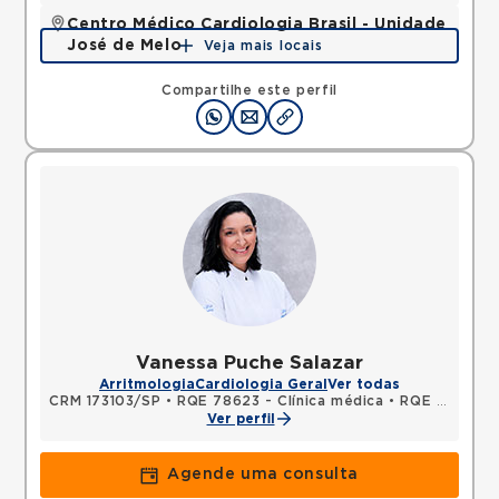
Centro Médico Cardiologia Brasil - Unidade
José de Melo
Veja mais locais
Rua Jose de Melo, Vila Dora, Santo Andre, SP,
09030580 •
Mapa
Compartilhe este perfil
Vanessa Puche Salazar
Arritmologia
Cardiologia Geral
Ver todas
CRM 173103/SP
•
RQE 78623 - Clínica médica
•
RQE 78624 - Cardiologia
Ver perfil
Agende uma consulta