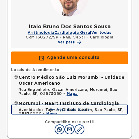
Italo Bruno Dos Santos Sousa
Arritmologia
Cardiologia Geral
Ver todas
CRM 160272/SP
•
RQE 94531 - Cardiologia
Ver perfil
Agende uma consulta
Locais de Atendimento
Centro Médico São Luiz Morumbi - Unidade
Oscar Americano
Rua Engenheiro Oscar Americano, Morumbi, Sao
Paulo, SP, 05673050 •
Mapa
Morumbi - Heart Instituto de Cardiologia
Veja mais locais
Avenida dos Tajuras, Cidade Jardim, Sao Paulo, SP,
05670000 •
Mapa
Compartilhe este perfil