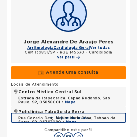
Jorge Alexandre De Araujo Peres
Arritmologia
Cardiologia Geral
Ver todas
CRM 139851/SP
•
RQE 145530 - Cardiologia
Ver perfil
Agende uma consulta
Locais de Atendimento
Centro Médico Central Sul
Estrada de Itapecerica, Capao Redondo, Sao
Paulo, SP, 05858001 •
Mapa
Policlínica Taboão da Serra
Veja mais locais
Rua Cezario Dau, Jardim Maria Rosa, Taboao da
Serra, SP, 06763080 •
Mapa
Compartilhe este perfil