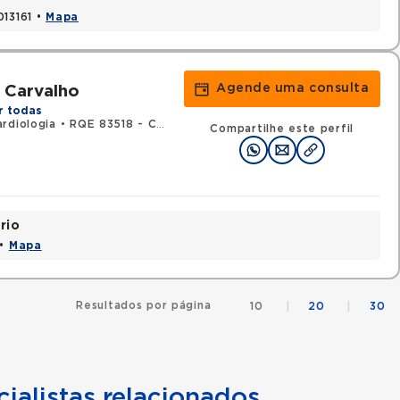
013161 •
Mapa
Agende uma consulta
 Carvalho
r todas
rdiologia
•
RQE 83518 - Clínica médica
Compartilhe este perfil
rio
 •
Mapa
Resultados por página
10
|
20
|
30
ialistas relacionados