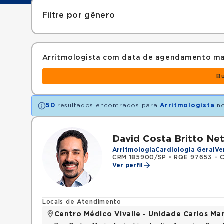
Filtre por gênero
Arritmologista com data de agendamento ma
B
50
resultados encontrados para
Arritmologista
no
David Costa Britto Ne
Arritmologia
Cardiologia Geral
Ve
CRM 185900/SP
•
RQE 97653 - C
Ver perfil
Locais de Atendimento
Centro Médico Vivalle - Unidade Carlos Mar