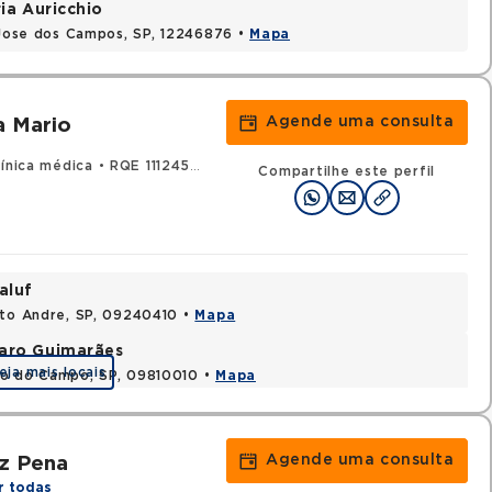
ia Auricchio
o Jose dos Campos, SP, 12246876 •
Mapa
Agende uma consulta
a Mario
línica médica
•
RQE 111245 - Cardiologia
Compartilhe este perfil
aluf
nto Andre, SP, 09240410 •
Mapa
varo Guimarães
eja mais locais
do do Campo, SP, 09810010 •
Mapa
Agende uma consulta
z Pena
r todas