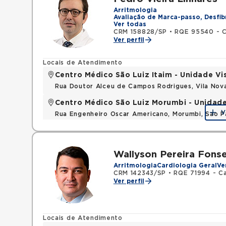
Arritmologia
Avaliação de Marca-passo, Desfib
Ver todas
CRM 158828/SP
•
RQE 95540 - C
Ver perfil
Locais de Atendimento
Centro Médico São Luiz Itaim - Unidade Vi
Rua Doutor Alceu de Campos Rodrigues, Vila Nov
Centro Médico São Luiz Morumbi - Unidad
V
Rua Engenheiro Oscar Americano, Morumbi, Sao P
Wallyson Pereira Fons
Arritmologia
Cardiologia Geral
Ve
CRM 142343/SP
•
RQE 71994 - Ca
Ver perfil
Locais de Atendimento