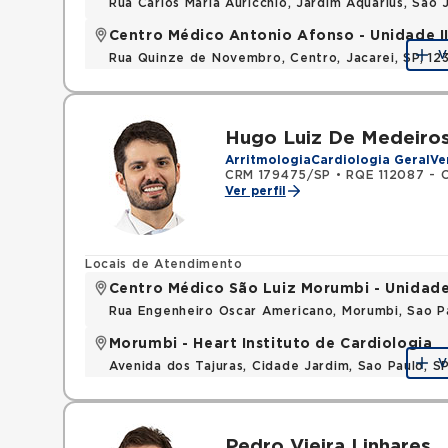
Rua Carlos Maria Auricchio, Jardim Aquarius, Sa
Centro Médico Antonio Afonso - Unidade II 
V
Rua Quinze de Novembro, Centro, Jacarei, SP, 1
Hugo Luiz De Medeiro
Arritmologia
Cardiologia Geral
Ve
CRM 179475/SP
•
RQE 112087 - C
Ver perfil
Locais de Atendimento
Centro Médico São Luiz Morumbi - Unidad
Rua Engenheiro Oscar Americano, Morumbi, Sao P
Morumbi - Heart Instituto de Cardiologia
V
Avenida dos Tajuras, Cidade Jardim, Sao Paulo, 
Pedro Vieira Linhares