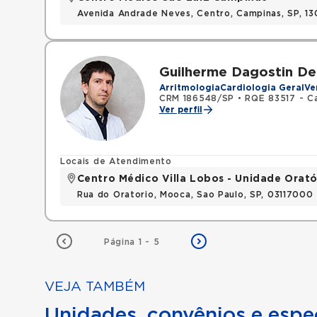
Avenida Andrade Neves, Centro, Campinas, SP, 13
Guilherme Dagostin De
Arritmologia
Cardiologia Geral
Ve
CRM 186548/SP
•
RQE 83517 - Ca
Ver perfil
Locais de Atendimento
Centro Médico Villa Lobos - Unidade Orató
Rua do Oratorio, Mooca, Sao Paulo, SP, 03117000
Página 1 - 5
VEJA TAMBÉM
Unidades, convênios e espec