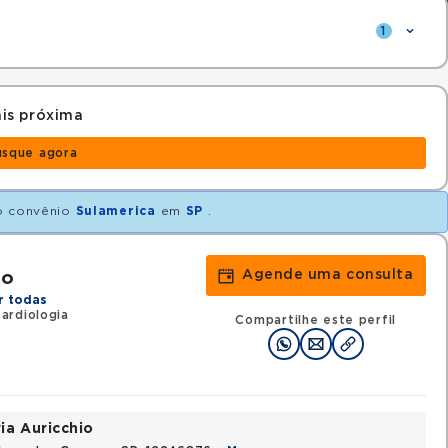
1
is próxima
usque agora
 convênio
Sulamerica
em
SP
.
Agende uma consulta
to
r todas
ardiologia
Compartilhe este perfil
ia Auricchio