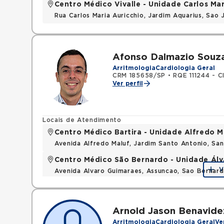
Centro Médico Vivalle - Unidade Carlos Mar
Rua Carlos Maria Auricchio, Jardim Aquarius, Sa
Afonso Dalmazio Souz
Arritmologia
Cardiologia Geral
CRM 185658/SP
•
RQE 111244 - C
Ver perfil
Locais de Atendimento
Centro Médico Bartira - Unidade Alfredo M
Avenida Alfredo Maluf, Jardim Santo Antonio, Sa
Centro Médico São Bernardo - Unidade Ál
V
Avenida Alvaro Guimaraes, Assuncao, Sao Bernar
Arnold Jason Benavide
Arritmologia
Cardiologia Geral
Ve