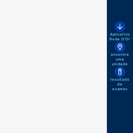
Aplicativo
Rede D'Or
encontre
uma
unidade
resultado
de
exames