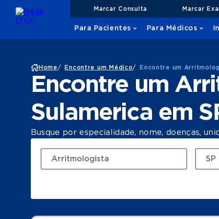
Marcar Consulta
Marcar Ex
Para Pacientes
Para Médicos
I
Home
/
Encontre um Médico
/
Encontre um Arritmolog
Encontre um Arri
Sulamerica em S
Busque por especialidade, nome, doenças, uni