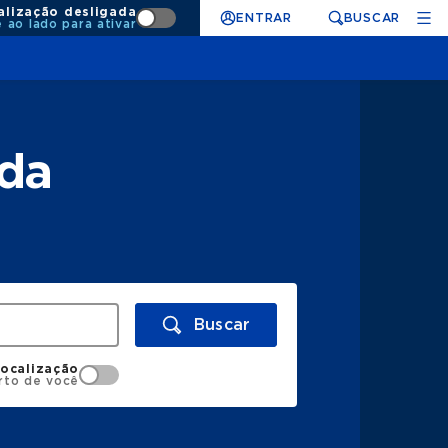
alização desligada
ENTRAR
BUSCAR
e ao lado para ativar
nda
Buscar
localização
rto de você