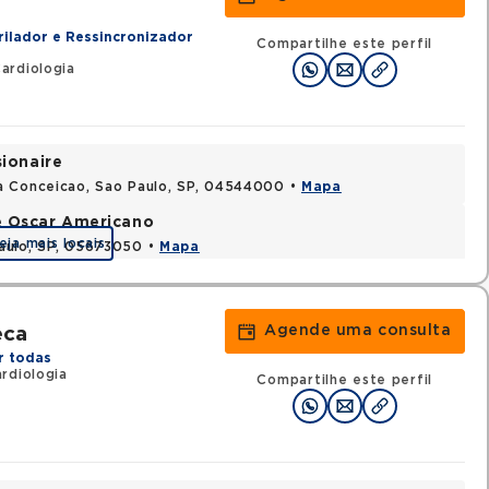
rilador e Ressincronizador
Compartilhe este perfil
ardiologia
sionaire
a Conceicao, Sao Paulo, SP, 04544000 •
Mapa
e Oscar Americano
eja mais locais
aulo, SP, 05673050 •
Mapa
Agende uma consulta
eca
r todas
rdiologia
Compartilhe este perfil