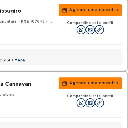
Agende uma consulta
issugiro
upuntura
•
RQE 107649 - Medicina intensiva
•
RQE 148963 - Cardi
Compartilhe este perfil
013161 •
Mapa
Agende uma consulta
za Cannavan
diologia
Compartilhe este perfil