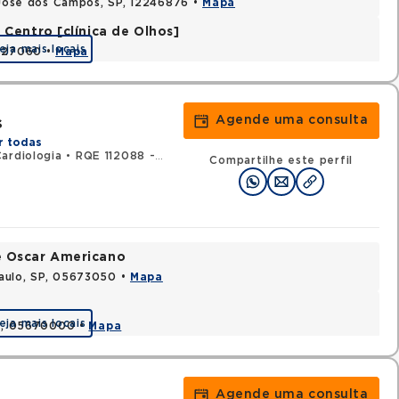
o Jose dos Campos, SP, 12246876 •
Mapa
Centro [clínica de Olhos]
eja mais locais
2327060 •
Mapa
Agende uma consulta
s
r todas
ardiologia
•
RQE 112088 - Clínica médica
Compartilhe este perfil
e Oscar Americano
aulo, SP, 05673050 •
Mapa
eja mais locais
SP, 05670000 •
Mapa
Agende uma consulta