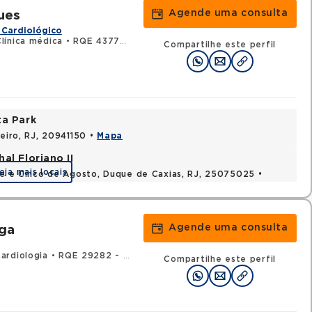
Agende uma consulta
ues
 Cardiológico
línica médica
•
RQE 43770 - Cardiologia
Compartilhe este perfil
ta Park
neiro, RJ, 20941150 •
Mapa
al Floriano II
eja mais locais
nte e Cinco de Agosto, Duque de Caxias, RJ, 25075025 •
Agende uma consulta
ega
ardiologia
•
RQE 29282 - Clínica médica
Compartilhe este perfil