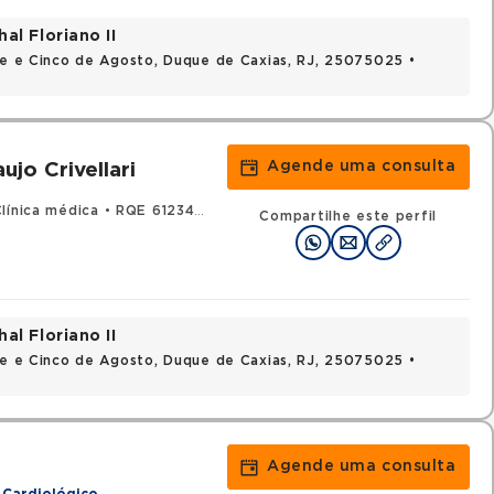
al Floriano II
nte e Cinco de Agosto, Duque de Caxias, RJ, 25075025 •
Agende uma consulta
jo Crivellari
línica médica
•
RQE 61234 - Cardiologia
Compartilhe este perfil
al Floriano II
nte e Cinco de Agosto, Duque de Caxias, RJ, 25075025 •
Agende uma consulta