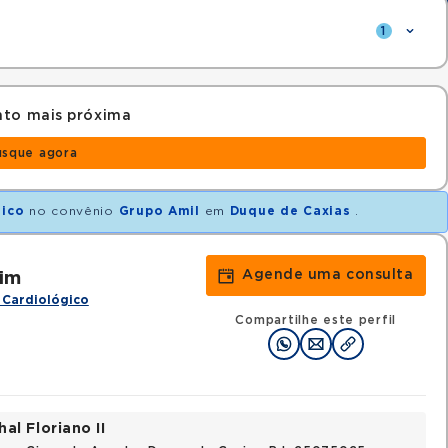
1
nto mais próxima
usque agora
nico
no convênio
Grupo Amil
em
Duque de Caxias
.
Agende uma consulta
im
 Cardiológico
Compartilhe este perfil
al Floriano II