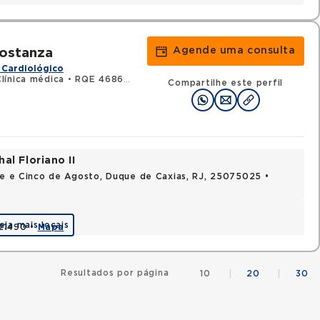
Agende uma consulta
Costanza
 Cardiológico
línica médica
•
RQE 46861 - Cardiologia
Compartilhe este perfil
al Floriano II
nte e Cinco de Agosto, Duque de Caxias, RJ, 25075025 •
eja mais locais
021490 •
Mapa
Resultados por página
10
|
20
|
30