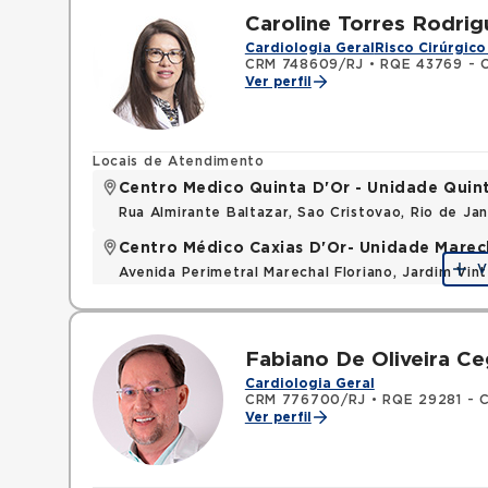
Caroline Torres Rodrig
Cardiologia Geral
Risco Cirúrgico
CRM 748609/RJ
•
RQE 43769 - C
Ver perfil
Locais de Atendimento
Centro Medico Quinta D'Or - Unidade Quin
Rua Almirante Baltazar, Sao Cristovao, Rio de Ja
Centro Médico Caxias D'Or- Unidade Marech
V
Avenida Perimetral Marechal Floriano, Jardim Vi
Mapa
Fabiano De Oliveira C
Cardiologia Geral
CRM 776700/RJ
•
RQE 29281 - C
Ver perfil