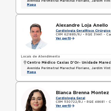
Avenida Perimetral Marechal Floriano, Jardim Vi
Mapa
Alexandre Loja Anello
Cardiologia Geral
Risco Cirúrgico
CRM 621889/RJ
•
RQE 31441 - Ca
Ver perfil
Locais de Atendimento
Centro Médico Caxias D'Or- Unidade Marech
Avenida Perimetral Marechal Floriano, Jardim Vi
Mapa
Bianca Brenna Montez
Cardiologia Geral
CRM 1130722/RJ
•
RQE 48681 - C
Ver perfil