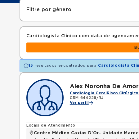
Filtre por gênero
Cardiologista Clínico com data de agendame
B
15
resultados encontrados para
Cardiologista Clí
Alex Noronha De Amor
Cardiologia Geral
Risco Cirúrgico
CRM 644226/RJ
Ver perfil
Locais de Atendimento
Centro Médico Caxias D'Or- Unidade Marech