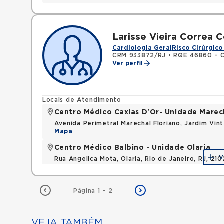
Larisse Vieira Correa 
Cardiologia Geral
Risco Cirúrgico
CRM 933872/RJ
•
RQE 46860 - C
Ver perfil
Locais de Atendimento
Centro Médico Caxias D'Or- Unidade Marech
Avenida Perimetral Marechal Floriano, Jardim Vi
Mapa
Centro Médico Balbino - Unidade Olaria
V
Rua Angelica Mota, Olaria, Rio de Janeiro, RJ, 21
Página 1 - 2
VEJA TAMBÉM