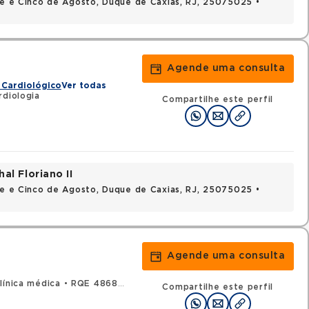
nte e Cinco de Agosto, Duque de Caxias, RJ, 25075025 •
Agende uma consulta
 Cardiológico
Ver todas
rdiologia
Compartilhe este perfil
al Floriano II
nte e Cinco de Agosto, Duque de Caxias, RJ, 25075025 •
Agende uma consulta
línica médica
•
RQE 48682 - Cardiologia
Compartilhe este perfil