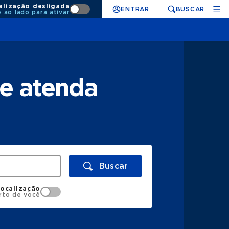
alização desligada
ENTRAR
BUSCAR
e ao lado para ativar
ue atenda
Buscar
localização
rto de você