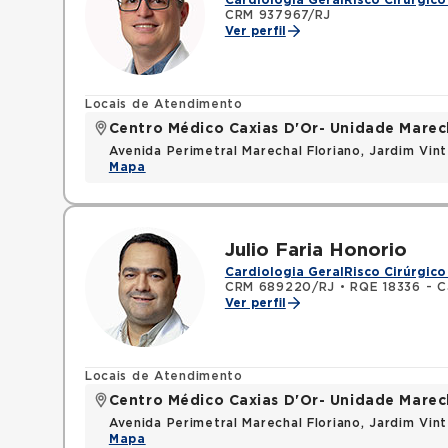
Cardiologia Geral
Risco Cirúrgico
CRM 937967/RJ
Ver perfil
Locais de Atendimento
Centro Médico Caxias D'Or- Unidade Marech
Avenida Perimetral Marechal Floriano, Jardim Vi
Mapa
Julio Faria Honorio
Cardiologia Geral
Risco Cirúrgico
CRM 689220/RJ
•
RQE 18336 - C
Ver perfil
Locais de Atendimento
Centro Médico Caxias D'Or- Unidade Marech
Avenida Perimetral Marechal Floriano, Jardim Vi
Mapa