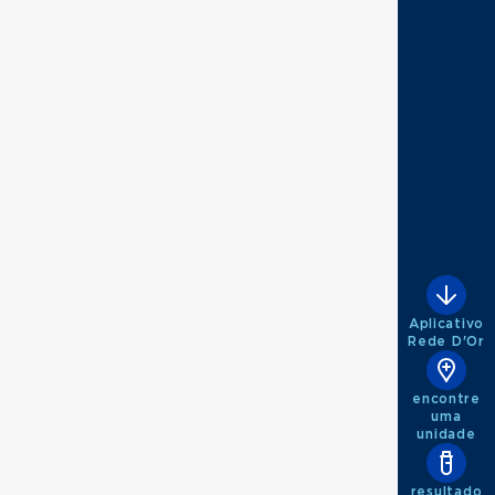
Aplicativo
Rede D'Or
encontre
uma
unidade
resultado