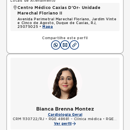
Locais de Atendimento
Centro Médico Caxias D'Or- Unidade
Marechal Floriano II
Avenida Perimetral Marechal Floriano, Jardim Vinte
e Cinco de Agosto, Duque de Caxias, RJ,
25075025 •
Mapa
Compartilhe este perfil
Bianca Brenna Montez
Cardiologia Geral
CRM 1130722/RJ
•
RQE 48681 - Clínica médica
•
RQE 48682 - Cardiologia
Ver perfil