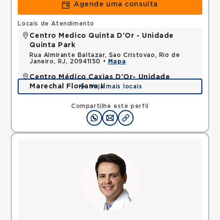
Agende uma consulta
Locais de Atendimento
Centro Medico Quinta D'Or - Unidade
Quinta Park
Rua Almirante Baltazar, Sao Cristovao, Rio de
Janeiro, RJ, 20941150 •
Mapa
Centro Médico Caxias D'Or- Unidade
Marechal Floriano II
Veja mais locais
Avenida Perimetral Marechal Floriano, Jardim Vinte
e Cinco de Agosto, Duque de Caxias, RJ,
Compartilhe este perfil
25075025 •
Mapa