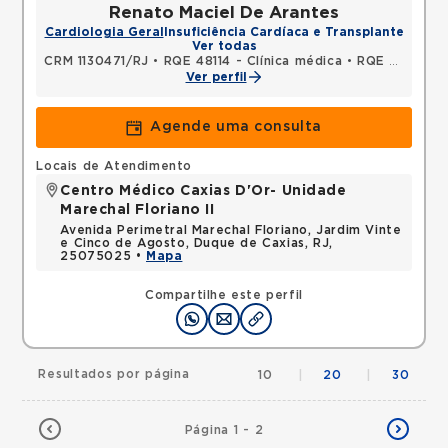
Renato Maciel De Arantes
Cardiologia Geral
Insuficiência Cardíaca e Transplante
Ver todas
CRM 1130471/RJ
•
RQE 48114 - Clínica médica
•
RQE 52634 - Cardiologia
Ver perfil
Agende uma consulta
Locais de Atendimento
Centro Médico Caxias D'Or- Unidade
Marechal Floriano II
Avenida Perimetral Marechal Floriano, Jardim Vinte
e Cinco de Agosto, Duque de Caxias, RJ,
25075025 •
Mapa
Compartilhe este perfil
Resultados por página
10
|
20
|
30
Página 1 - 2