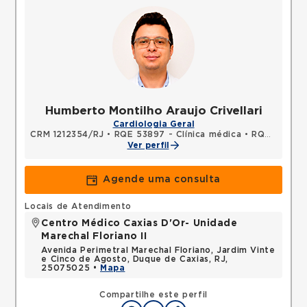
Humberto Montilho Araujo Crivellari
Cardiologia Geral
CRM 1212354/RJ
•
RQE 53897 - Clínica médica
•
RQE 61234 - Cardiologia
Ver perfil
Agende uma consulta
Locais de Atendimento
Centro Médico Caxias D'Or- Unidade
Marechal Floriano II
Avenida Perimetral Marechal Floriano, Jardim Vinte
e Cinco de Agosto, Duque de Caxias, RJ,
25075025 •
Mapa
Compartilhe este perfil