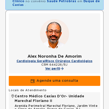
Clínico
no convênio
Saude Petrobras
em
Duque de
Caxias
.
Alex Noronha De Amorim
Cardiologia Geral
Risco Cirúrgico Cardiológico
CRM 644226/RJ
Ver perfil
Agende uma consulta
Locais de Atendimento
Centro Médico Caxias D'Or- Unidade
Marechal Floriano II
Avenida Perimetral Marechal Floriano, Jardim Vinte