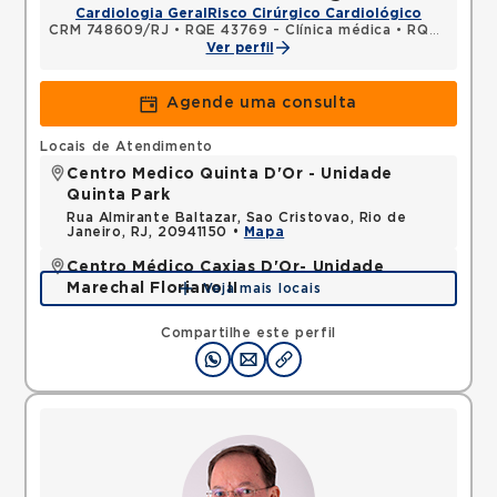
Cardiologia Geral
Risco Cirúrgico Cardiológico
CRM 748609/RJ
•
RQE 43769 - Clínica médica
•
RQE 43770 - Cardiologia
Ver perfil
Agende uma consulta
Locais de Atendimento
Centro Medico Quinta D'Or - Unidade
Quinta Park
Rua Almirante Baltazar, Sao Cristovao, Rio de
Janeiro, RJ, 20941150 •
Mapa
Centro Médico Caxias D'Or- Unidade
Marechal Floriano II
Veja mais locais
Avenida Perimetral Marechal Floriano, Jardim Vinte
e Cinco de Agosto, Duque de Caxias, RJ,
Compartilhe este perfil
25075025 •
Mapa