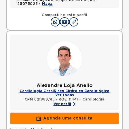
e Cinco de Agosto, Duque de Caxias, RJ,
25075025 •
Mapa
Compartilhe este perfil
Alexandre Loja Anello
Cardiologia Geral
Risco Cirúrgico Cardiológico
Ver todas
CRM 621889/RJ
•
RQE 31441 - Cardiologia
Ver perfil
Agende uma consulta