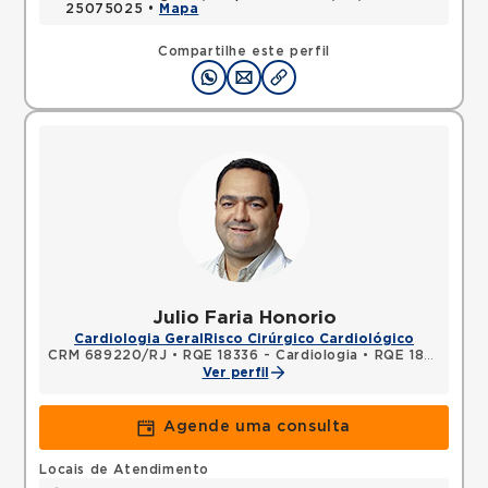
25075025 •
Mapa
Compartilhe este perfil
Julio Faria Honorio
Cardiologia Geral
Risco Cirúrgico Cardiológico
CRM 689220/RJ
•
RQE 18336 - Cardiologia
•
RQE 18337 - Cirurgia cardiovascular
Ver perfil
Agende uma consulta
Locais de Atendimento