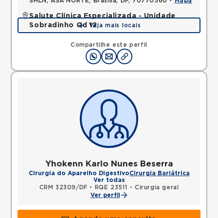
SHLN, ASA NORTE, Brasilia, DF, 70770560 •
Mapa
Salute Clínica Especializada - Unidade
Sobradinho Qd 12
Veja mais locais
QUADRA, SOBRADINHO, Brasilia, DF, 73010120 •
Mapa
Compartilhe este perfil
Yhokenn Karlo Nunes Beserra
Cirurgia do Aparelho Digestivo
Cirurgia Bariátrica
Ver todas
CRM 32309/DF
•
RQE 23511 - Cirurgia geral
Ver perfil