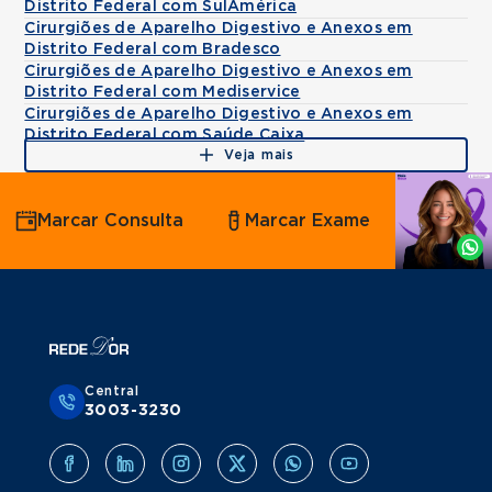
Distrito Federal com SulAmérica
Cirurgiões de Aparelho Digestivo e Anexos em
Distrito Federal com Bradesco
Cirurgiões de Aparelho Digestivo e Anexos em
Distrito Federal com Mediservice
Cirurgiões de Aparelho Digestivo e Anexos em
Distrito Federal com Saúde Caixa
Veja mais
Agende
Marcar Consulta
Marcar Exame
por
Whatsapp
Central
3003-3230