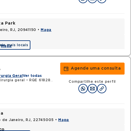
ta Park
neiro, RJ, 20941150 •
Mapa
eja mais locais
•
Mapa
Agende uma consulta
e
rurgia Geral
Ver todas
rurgia geral
•
RQE 61828 - Cirurgia oncológica
Compartilhe este perfil
ia
io de Janeiro, RJ, 22745005 •
Mapa
co