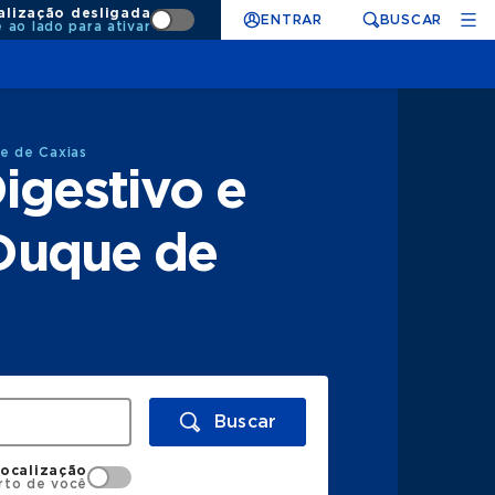
alização desligada
ENTRAR
BUSCAR
e ao lado para ativar
e de Caxias
igestivo e
Duque de
Buscar
localização
rto de você