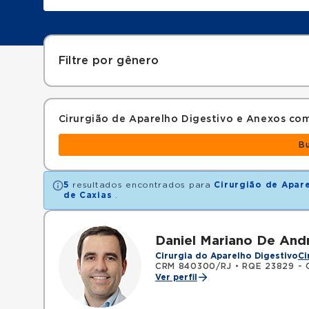
Filtre por gênero
Cirurgião de Aparelho Digestivo e Anexos c
B
5
resultados encontrados para
Cirurgião de Apar
de Caxias
.
Daniel Mariano De And
Cirurgia do Aparelho Digestivo
Ci
CRM 840300/RJ
•
RQE 23829 - C
Ver perfil