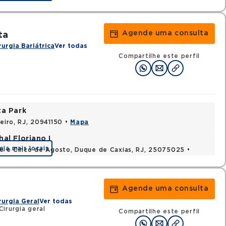
Agende uma consulta
ta
rurgia Bariátrica
Ver todas
Compartilhe este perfil
ta Park
neiro, RJ, 20941150 •
Mapa
al Floriano I
eja mais locais
nte e Cinco de Agosto, Duque de Caxias, RJ, 25075025 •
Agende uma consulta
rurgia Geral
Ver todas
irurgia geral
Compartilhe este perfil