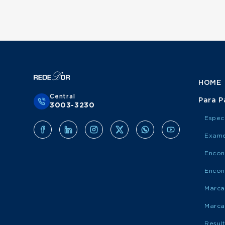
HOME
Central
Para P
3003-3230
Espec
Exame
Encon
Encon
Marca
Marca
Resul