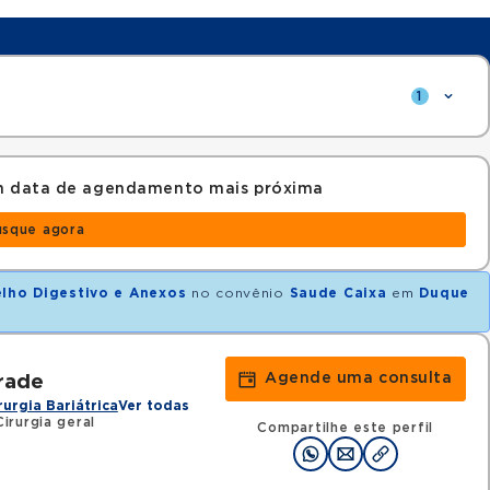
1
om data de agendamento mais próxima
usque agora
elho Digestivo e Anexos
no convênio
Saude Caixa
em
Duque
Agende uma consulta
rade
rurgia Bariátrica
Ver todas
irurgia geral
Compartilhe este perfil