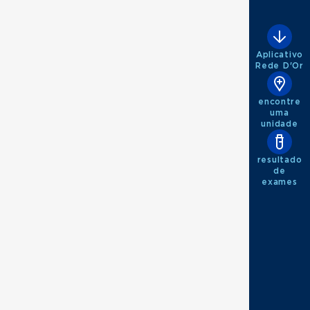
Aplicativo
Rede D'Or
encontre
uma
unidade
resultado
de
exames