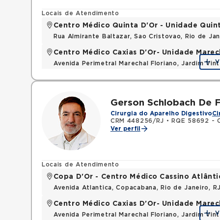
Locais de Atendimento
Centro Médico Quinta D'Or - Unidade Quin
Rua Almirante Baltazar, Sao Cristovao, Rio de Ja
Centro Médico Caxias D'Or- Unidade Marech
V
Avenida Perimetral Marechal Floriano, Jardim Vi
Mapa
Gerson Schlobach De Fr
Cirurgia do Aparelho Digestivo
Ci
CRM 448256/RJ
•
RQE 58692 - C
Ver perfil
Locais de Atendimento
Copa D'Or - Centro Médico Cassino Atlânti
Avenida Atlantica, Copacabana, Rio de Janeiro, 
Centro Médico Caxias D'Or- Unidade Marech
V
Avenida Perimetral Marechal Floriano, Jardim Vi