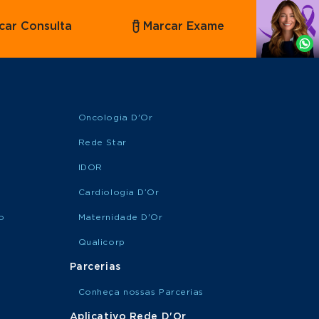
Agende
car Consulta
Marcar Exame
por
Whatsapp
Oncologia D'Or
Rede Star
IDOR
Cardiologia D’Or
o
Maternidade D'Or
Qualicorp
Parcerias
Conheça nossas Parcerias
Aplicativo Rede D'Or