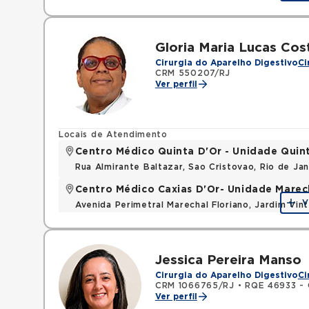
Mapa
Gloria Maria Lucas Cos
Cirurgia do Aparelho Digestivo
Ci
CRM 550207/RJ
Ver perfil
Locais de Atendimento
Centro Médico Quinta D'Or - Unidade Quin
Rua Almirante Baltazar, Sao Cristovao, Rio de Ja
Centro Médico Caxias D'Or- Unidade Marech
V
Avenida Perimetral Marechal Floriano, Jardim Vi
Mapa
Jessica Pereira Manso
Cirurgia do Aparelho Digestivo
Ci
CRM 1066765/RJ
•
RQE 46933 - C
Ver perfil