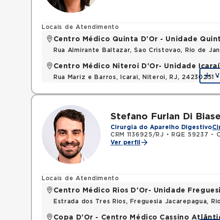
Locais de Atendimento
Centro Médico Quinta D'Or - Unidade Quin
Rua Almirante Baltazar, Sao Cristovao, Rio de Ja
Centro Médico Niteroi D'Or- Unidade Icaraí
V
Rua Mariz e Barros, Icarai, Niteroi, RJ, 24230251 
Stefano Furlan Di Bias
Cirurgia do Aparelho Digestivo
Ci
CRM 1136925/RJ
•
RQE 59237 - Ci
Ver perfil
Locais de Atendimento
Centro Médico Rios D'Or- Unidade Fregues
Estrada dos Tres Rios, Freguesia Jacarepagua, R
Copa D'Or - Centro Médico Cassino Atlânti