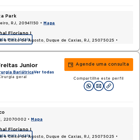
ta Park
neiro, RJ, 20941150 •
Mapa
al Floriano I
eja mais locais
nte e Cinco de Agosto, Duque de Caxias, RJ, 25075025 •
Agende uma consulta
eitas Junior
rurgia Bariátrica
Ver todas
irurgia geral
Compartilhe este perfil
co
RJ, 22070002 •
Mapa
al Floriano I
eja mais locais
nte e Cinco de Agosto, Duque de Caxias, RJ, 25075025 •