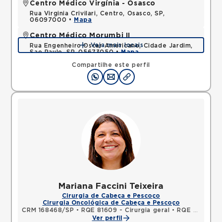
Centro Médico Virgínia - Osasco
Rua Virginia Crivilari, Centro, Osasco, SP,
06097000 •
Mapa
Centro Médico Morumbi II
Veja mais locais
Rua Engenheiro Oscar Americano, Cidade Jardim,
Sao Paulo, SP, 05673050 •
Mapa
Compartilhe este perfil
Mariana Faccini Teixeira
Cirurgia de Cabeça e Pescoço
Cirurgia Oncológica de Cabeça e Pescoço
CRM 168468/SP
•
RQE 81609 - Cirurgia geral
•
RQE 93438 - Cirurgia de cabeça e pescoço
Ver perfil