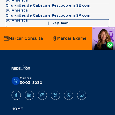
SulAmérica
Cirurgiões de Cabeça e Pescoço em SE com
SulAmérica
Cirurgiões de Cabeça e Pescoço em SP com
SulAmérica
Veja mais
Agende
Marcar Consulta
Marcar Exame
por
Whatsapp
Central
3003-3230
HOME