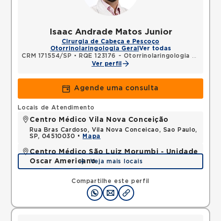
Isaac Andrade Matos Junior
Cirurgia de Cabeça e Pescoço
Otorrinolaringologia Geral
Ver todas
CRM 171554/SP
•
RQE 123176 - Otorrinolaringologia
•
RQE 12
Ver perfil
Agende uma consulta
Locais de Atendimento
Centro Médico Vila Nova Conceição
Rua Bras Cardoso, Vila Nova Conceicao, Sao Paulo,
SP, 04510030 •
Mapa
Centro Médico São Luiz Morumbi - Unidade
Oscar Americano
Veja mais locais
Rua Engenheiro Oscar Americano, Morumbi, Sao
Paulo, SP, 05673050 •
Mapa
Compartilhe este perfil