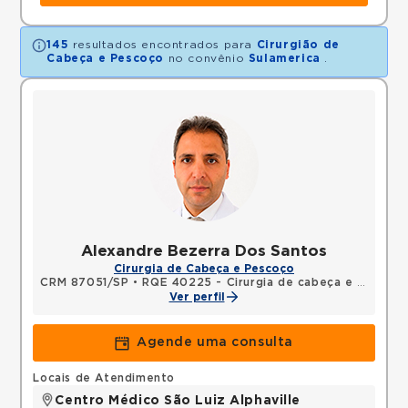
145
resultados encontrados para
Cirurgião de
Cabeça e Pescoço
no convênio
Sulamerica
.
Alexandre Bezerra Dos Santos
Cirurgia de Cabeça e Pescoço
CRM 87051/SP
•
RQE 40225 - Cirurgia de cabeça e pescoço
Ver perfil
Agende uma consulta
Locais de Atendimento
Centro Médico São Luiz Alphaville