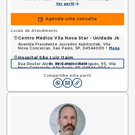
Ver perfil
Agende uma consulta
Locais de Atendimento
Centro Médico Vila Nova Star - Unidade Jk
Avenida Presidente Juscelino Kubitschek, Vila
Nova Conceicao, Sao Paulo, SP, 04544000 •
Mapa
Hospital São Luiz Itaim
Veja mais locais
Rua Doutor Alceu de Campos Rodrigues, 95, Vila
Nova Conceição, São Paulo, SP, 04544-000 •
Mapa
Compartilhe este perfil