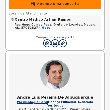
Agende uma consulta
Locais de Atendimento
Centro Médico Arthur Ramos
Rua Hugo Correa Paes, Gruta de Lourdes, Maceio,
AL, 57052827 •
Mapa
Compartilhe este perfil
Andre Luis Pereira De Albuquerque
Pneumologia Geral
Doença Pulmonar Avançada
Ver todas
CRM 97340/SP
•
RQE 126127 - Pneumologia