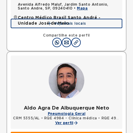
Avenida Alfredo Maluf, Jardim Santo Antonio,
Santo Andre, SP, 09240410 •
Mapa
Centro Médico Brasil Santo André -
Unidade José de Melo
Veja mais locais
Rua Jose de Melo, Vila Dora, Santo Andre, SP,
09030580 •
Mapa
Compartilhe este perfil
Aldo Agra De Albuquerque Neto
Pneumologia Geral
CRM 5355/AL
•
RQE 4984 - Clínica médica
•
RQE 4985 - Pneumologia
Ver perfil