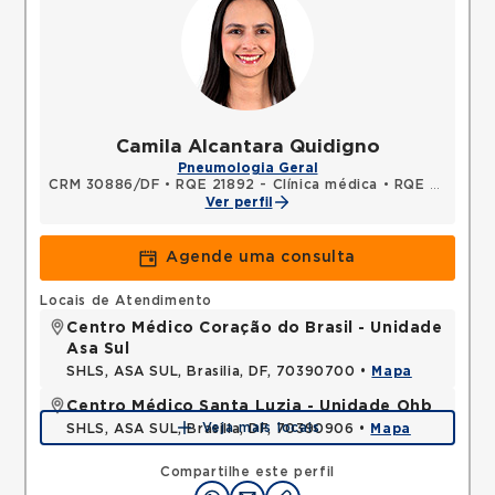
Camila Alcantara Quidigno
Pneumologia Geral
CRM 30886/DF
•
RQE 21892 - Clínica médica
•
RQE 24580 - Pneumologia
Ver perfil
Agende uma consulta
Locais de Atendimento
Centro Médico Coração do Brasil - Unidade
Asa Sul
SHLS, ASA SUL, Brasilia, DF, 70390700 •
Mapa
Centro Médico Santa Luzia - Unidade Ohb
Veja mais locais
SHLS, ASA SUL, Brasilia, DF, 70390906 •
Mapa
Compartilhe este perfil