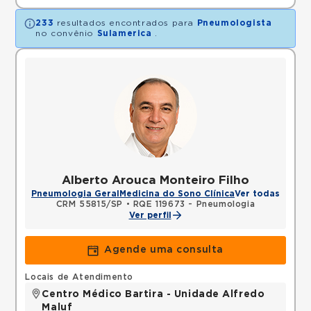
233
resultados encontrados para
Pneumologista
no convênio
Sulamerica
.
Alberto Arouca Monteiro Filho
Pneumologia Geral
Medicina do Sono Clínica
Ver todas
CRM 55815/SP
•
RQE 119673 - Pneumologia
Ver perfil
Agende uma consulta
Locais de Atendimento
Centro Médico Bartira - Unidade Alfredo
Maluf