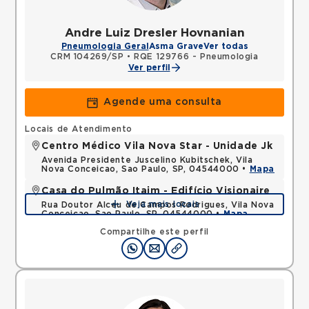
Andre Luiz Dresler Hovnanian
Pneumologia Geral
Asma Grave
Ver todas
CRM 104269/SP
•
RQE 129766 - Pneumologia
Ver perfil
Agende uma consulta
Locais de Atendimento
Centro Médico Vila Nova Star - Unidade Jk
Avenida Presidente Juscelino Kubitschek, Vila
Nova Conceicao, Sao Paulo, SP, 04544000 •
Mapa
Casa do Pulmão Itaim - Edifício Visionaire
Veja mais locais
Rua Doutor Alceu de Campos Rodrigues, Vila Nova
Conceicao, Sao Paulo, SP, 04544000 •
Mapa
Compartilhe este perfil