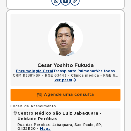
Cesar Yoshito Fukuda
Pneumologia Geral
Transplante Pulmonar
Ver todas
CRM 113381/SP
•
RQE 63443 - Clínica médica
•
RQE 63444 - Pneumologia
Ver perfil
Agende uma consulta
Locais de Atendimento
Centro Médico São Luiz Jabaquara -
Unidade Peróbas
Rua das Perobas, Jabaquara, Sao Paulo, SP,
04321120 •
Mapa