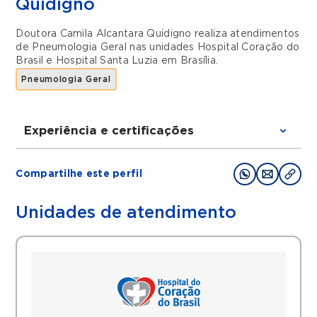
Quidigno
Doutora Camila Alcantara Quidigno realiza atendimentos
de
Pneumologia Geral
nas unidades
Hospital Coração do
Brasil
e
Hospital Santa Luzia
em
Brasília
.
Pneumologia Geral
Experiência e certificações
Graduações
Compartilhe este perfil
Graduação em Medicina
Residência Médica em Clínica Médica
Unidades de atendimento
Pneumologia e Medicina do Sono
Filiações
SBPT (Sociedade Brasileira de Pneumologia
e Tisiologia)