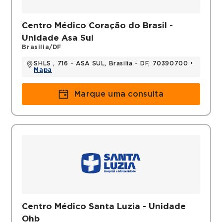
Histórico
Centro Médico Coração do Brasil -
Médica Pneumologista e especialista em
Unidade Asa Sul
Medicina do Sono
Brasilia/DF
Títulos
SHLS , 716 - ASA SUL, Brasilia - DF, 70390700 •
Mapa
Clínica Médica
Pneumologia
Marque uma consulta
Medicina do Sono
Centro Médico Santa Luzia - Unidade
Ohb