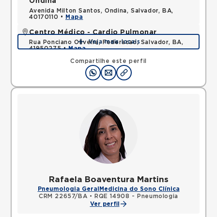
Ondina
Avenida Milton Santos, Ondina, Salvador, BA,
40170110 •
Mapa
Centro Médico - Cardio Pulmonar
Veja mais locais
Rua Ponciano Oliveira, Federacao, Salvador, BA,
41950275 •
Mapa
Compartilhe este perfil
Rafaela Boaventura Martins
Pneumologia Geral
Medicina do Sono Clínica
CRM 22657/BA
•
RQE 14908 - Pneumologia
Ver perfil