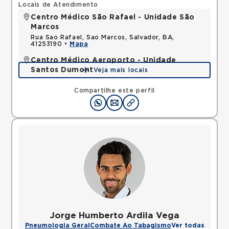
Locais de Atendimento
Centro Médico São Rafael - Unidade São
Marcos
Rua Sao Rafael, Sao Marcos, Salvador, BA,
41253190 •
Mapa
Centro Médico Aeroporto - Unidade
Santos Dumont
Veja mais locais
Avenida Santos Dumont, Centro, Lauro de Freitas,
BA, 42702400 •
Mapa
Compartilhe este perfil
Jorge Humberto Ardila Vega
Pneumologia Geral
Combate Ao Tabagismo
Ver todas