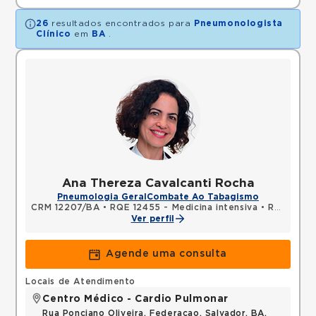
26
resultados encontrados para
Pneumonologista
Clínico
em
BA
.
Ana Thereza Cavalcanti Rocha
Pneumologia Geral
Combate Ao Tabagismo
CRM 12207/BA
•
RQE 12455 - Medicina intensiva
•
RQE 21372 - Pneumologia
Ver perfil
Agende uma consulta
Locais de Atendimento
Centro Médico - Cardio Pulmonar
Rua Ponciano Oliveira, Federacao, Salvador, BA,