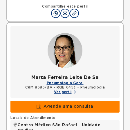
Rua Sao Rafael, Sao Marcos, Salvador, BA,
41253190 •
Mapa
Compartilhe este perfil
Marta Ferreira Leite De Sa
Pneumologia Geral
CRM 8585/BA
•
RQE 6453 - Pneumologia
Ver perfil
Agende uma consulta
Locais de Atendimento
Centro Médico São Rafael - Unidade