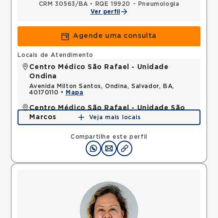
CRM 30563/BA
•
RQE 19920 - Pneumologia
Ver perfil
Agende uma consulta
Locais de Atendimento
Centro Médico São Rafael - Unidade
Ondina
Avenida Milton Santos, Ondina, Salvador, BA,
40170110 •
Mapa
Centro Médico São Rafael - Unidade São
Marcos
Veja mais locais
Rua Sao Rafael, Sao Marcos, Salvador, BA,
41253190 •
Mapa
Compartilhe este perfil