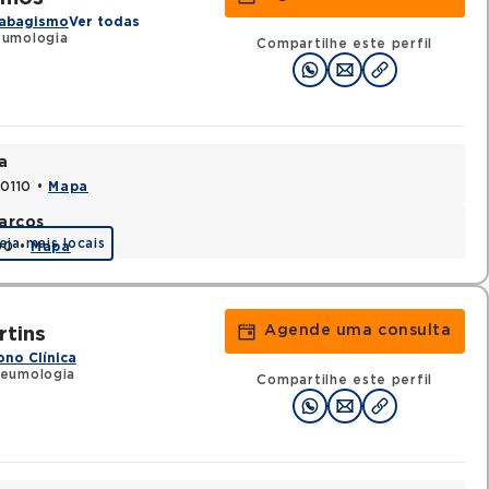
abagismo
Ver todas
eumologia
Compartilhe este perfil
a
70110 •
Mapa
arcos
eja mais locais
90 •
Mapa
Agende uma consulta
rtins
ono Clínica
neumologia
Compartilhe este perfil