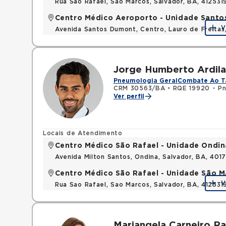
Rua Sao Rafael, Sao Marcos, Salvador, BA, 412531
Centro Médico Aeroporto - Unidade Sant
V
Avenida Santos Dumont, Centro, Lauro de Freita
Jorge Humberto Ardil
Pneumologia Geral
Combate Ao T
CRM 30563/BA
•
RQE 19920 - P
Ver perfil
Locais de Atendimento
Centro Médico São Rafael - Unidade Ondin
Avenida Milton Santos, Ondina, Salvador, BA, 401
Centro Médico São Rafael - Unidade São M
V
Rua Sao Rafael, Sao Marcos, Salvador, BA, 412531
Mariangela Carneiro R