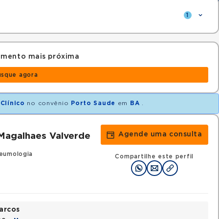
1
amento mais próxima
usque agora
Clínico
no convênio
Porto Saude
em
BA
.
Agende uma consulta
Magalhaes Valverde
eumologia
Compartilhe este perfil
arcos