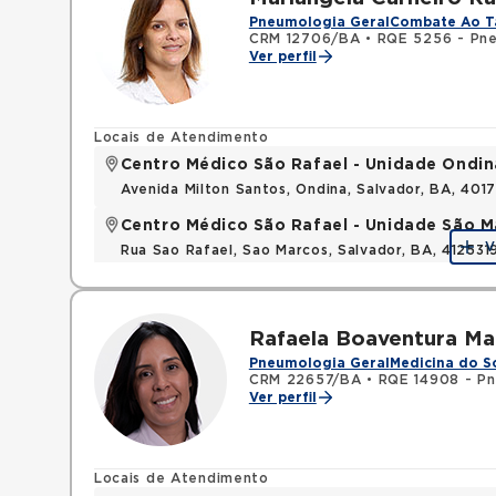
Pneumologia Geral
Combate Ao T
CRM 12706/BA
•
RQE 5256 - Pn
Ver perfil
Locais de Atendimento
Centro Médico São Rafael - Unidade Ondin
Avenida Milton Santos, Ondina, Salvador, BA, 401
Centro Médico São Rafael - Unidade São M
V
Rua Sao Rafael, Sao Marcos, Salvador, BA, 412531
Rafaela Boaventura Ma
Pneumologia Geral
Medicina do S
CRM 22657/BA
•
RQE 14908 - P
Ver perfil
Locais de Atendimento