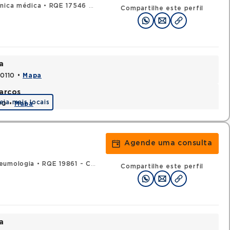
ínica médica
•
RQE 17546 - Pneumologia
Compartilhe este perfil
a
70110 •
Mapa
arcos
eja mais locais
90 •
Mapa
Agende uma consulta
eumologia
•
RQE 19861 - Clínica médica
Compartilhe este perfil
a