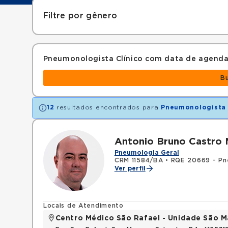
Filtre por gênero
Pneumonologista Clínico com data de agend
B
12
resultados encontrados para
Pneumonologista 
Antonio Bruno Castro 
Pneumologia Geral
CRM 11584/BA
•
RQE 20669 - Pn
Ver perfil
Locais de Atendimento
Centro Médico São Rafael - Unidade São M