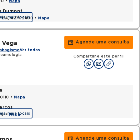
90 •
Mapa
os Dumont
eja mais locais
s, BA, 42702400 •
Mapa
Agende uma consulta
a Vega
abagismo
Ver todas
neumologia
Compartilhe este perfil
a
70110 •
Mapa
arcos
eja mais locais
90 •
Mapa
Agende uma consulta
amos