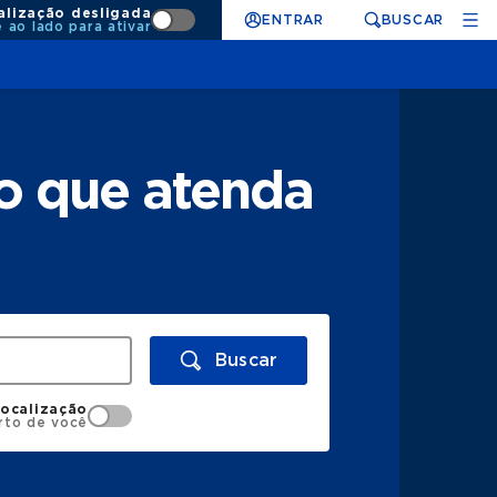
alização desligada
ENTRAR
BUSCAR
e ao lado para ativar
o que atenda
Buscar
localização
rto de você