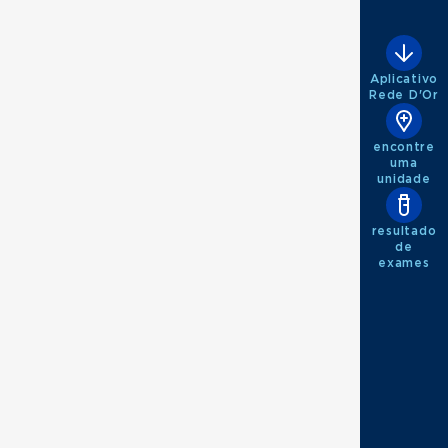
Aplicativo
Rede D'Or
encontre
uma
unidade
resultado
de
exames