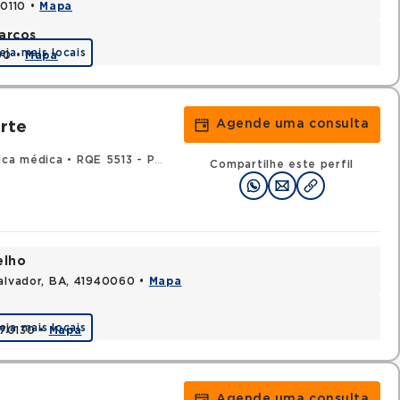
70110 •
Mapa
arcos
eja mais locais
90 •
Mapa
Agende uma consulta
rte
ica médica
•
RQE 5513 - Pneumologia
Compartilhe este perfil
elho
Salvador, BA, 41940060 •
Mapa
eja mais locais
170130 •
Mapa
Agende uma consulta