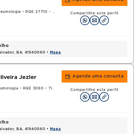
eumologia
•
RQE 27710 - Clínica médica
Compartilhe este perfil
elho
Salvador, BA, 41940060 •
Mapa
Agende uma consulta
iveira Jezler
umologia
•
RQE 3060 - Tisiologia
Compartilhe este perfil
elho
Salvador, BA, 41940060 •
Mapa