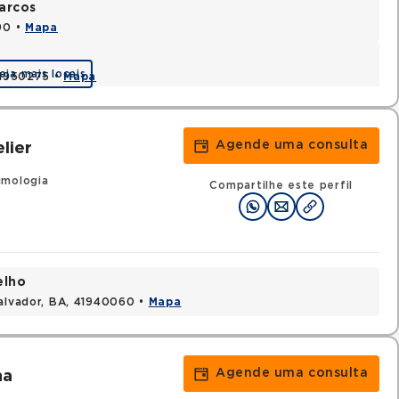
arcos
90 •
Mapa
eja mais locais
 41950275 •
Mapa
Agende uma consulta
lier
umologia
Compartilhe este perfil
elho
Salvador, BA, 41940060 •
Mapa
Agende uma consulta
na