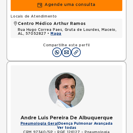
Agende uma consulta
Locais de Atendimento
Centro Médico Arthur Ramos
Rua Hugo Correa Paes, Gruta de Lourdes, Maceio,
AL, 57052827 •
Mapa
Compartilhe este perfil
Andre Luis Pereira De Albuquerque
Pneumologia Geral
Doença Pulmonar Avançada
Ver todas
CRM 97340/SP
•
RQE 126127 - Pneumologia