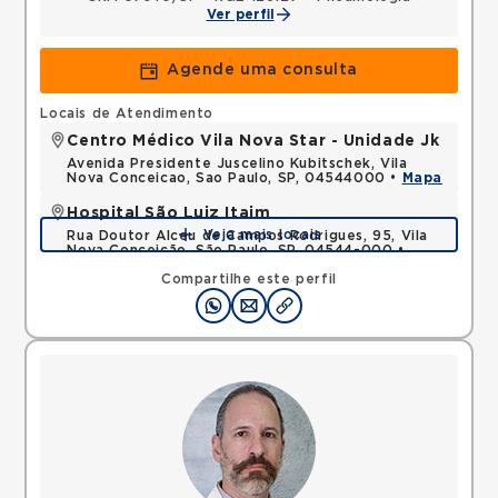
Ver perfil
Agende uma consulta
Locais de Atendimento
Centro Médico Vila Nova Star - Unidade Jk
Avenida Presidente Juscelino Kubitschek, Vila
Nova Conceicao, Sao Paulo, SP, 04544000 •
Mapa
Hospital São Luiz Itaim
Veja mais locais
Rua Doutor Alceu de Campos Rodrigues, 95, Vila
Nova Conceição, São Paulo, SP, 04544-000 •
Mapa
Compartilhe este perfil