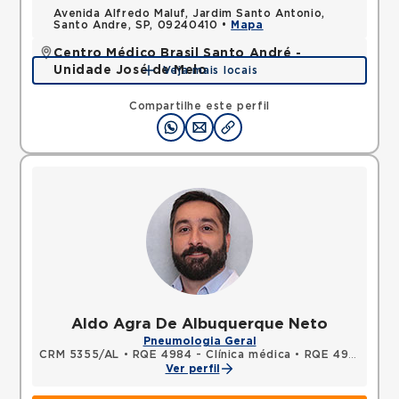
Avenida Alfredo Maluf, Jardim Santo Antonio,
Santo Andre, SP, 09240410 •
Mapa
Centro Médico Brasil Santo André -
Unidade José de Melo
Veja mais locais
Rua Jose de Melo, Vila Dora, Santo Andre, SP,
09030580 •
Mapa
Compartilhe este perfil
Aldo Agra De Albuquerque Neto
Pneumologia Geral
CRM 5355/AL
•
RQE 4984 - Clínica médica
•
RQE 4985 - Pneumologia
Ver perfil