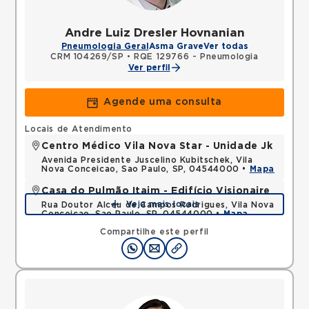
Andre Luiz Dresler Hovnanian
Pneumologia Geral
Asma Grave
Ver todas
CRM 104269/SP
•
RQE 129766 - Pneumologia
Ver perfil
Agende uma consulta
Locais de Atendimento
Centro Médico Vila Nova Star - Unidade Jk
Avenida Presidente Juscelino Kubitschek, Vila
Nova Conceicao, Sao Paulo, SP, 04544000 •
Mapa
Casa do Pulmão Itaim - Edifício Visionaire
Veja mais locais
Rua Doutor Alceu de Campos Rodrigues, Vila Nova
Conceicao, Sao Paulo, SP, 04544000 •
Mapa
Compartilhe este perfil