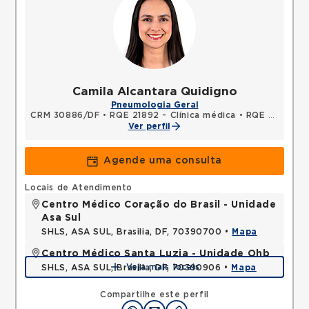
Camila Alcantara Quidigno
Pneumologia Geral
CRM 30886/DF
•
RQE 21892 - Clínica médica
•
RQE 24580 - Pneumologia
Ver perfil
Agende uma consulta
Locais de Atendimento
Centro Médico Coração do Brasil - Unidade
Asa Sul
SHLS, ASA SUL, Brasilia, DF, 70390700 •
Mapa
Centro Médico Santa Luzia - Unidade Ohb
Veja mais locais
SHLS, ASA SUL, Brasilia, DF, 70390906 •
Mapa
Compartilhe este perfil