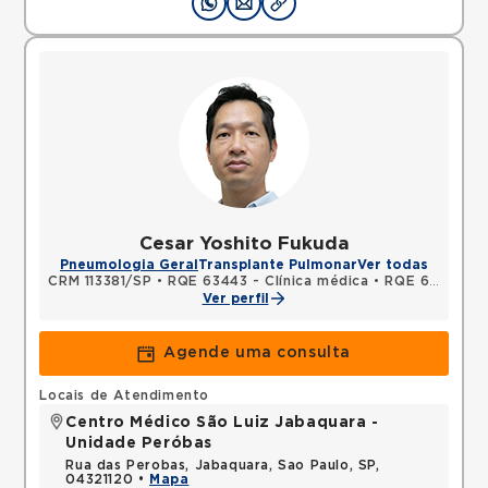
Cesar Yoshito Fukuda
Pneumologia Geral
Transplante Pulmonar
Ver todas
CRM 113381/SP
•
RQE 63443 - Clínica médica
•
RQE 63444 - Pneumologia
Ver perfil
Agende uma consulta
Locais de Atendimento
Centro Médico São Luiz Jabaquara -
Unidade Peróbas
Rua das Perobas, Jabaquara, Sao Paulo, SP,
04321120 •
Mapa