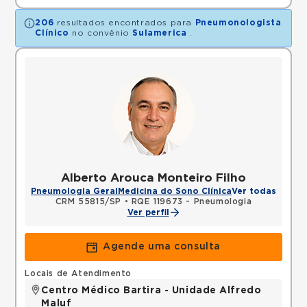
206
resultados encontrados para
Pneumonologista
Clínico
no convênio
Sulamerica
.
Alberto Arouca Monteiro Filho
Pneumologia Geral
Medicina do Sono Clínica
Ver todas
CRM 55815/SP
•
RQE 119673 - Pneumologia
Ver perfil
Agende uma consulta
Locais de Atendimento
Centro Médico Bartira - Unidade Alfredo
Maluf