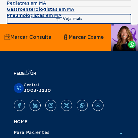
Pediatras em MA
Gastroenterologistas em MA
Pneumologistas em MA
Veja mais
Agende
Marcar Consulta
Marcar Exame
por
Whatsapp
Central
3003-3230
HOME
Para Pacientes