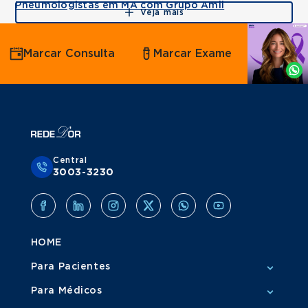
Pneumologistas em MA com Grupo Amil
Veja mais
Agende
Marcar Consulta
Marcar Exame
por
Whatsapp
Central
3003-3230
HOME
Para Pacientes
Para Médicos