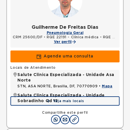
Guilherme De Freitas Dias
Pneumologia Geral
CRM 25600/DF
•
RQE 22191 - Clínica médica
•
RQE 25493 - Pneumologia
Ver perfil
Agende uma consulta
Locais de Atendimento
Salute Clínica Especializada - Unidade Asa
Norte
STN, ASA NORTE, Brasilia, DF, 70770909 •
Mapa
Salute Clínica Especializada - Unidade
Sobradinho Qd 12
Veja mais locais
QUADRA, SOBRADINHO, Brasilia, DF, 73010120 •
Mapa
Compartilhe este perfil