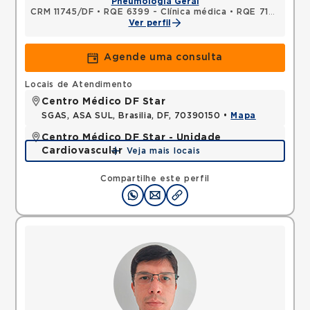
Pneumologia Geral
CRM 11745/DF
•
RQE 6399 - Clínica médica
•
RQE 7127 - Pneumologia
Ver perfil
Agende uma consulta
Locais de Atendimento
Centro Médico DF Star
SGAS, ASA SUL, Brasilia, DF, 70390150 •
Mapa
Centro Médico DF Star - Unidade
Cardiovascular
Veja mais locais
SGAS, ASA SUL, Brasilia, DF, 70390150 •
Mapa
Compartilhe este perfil