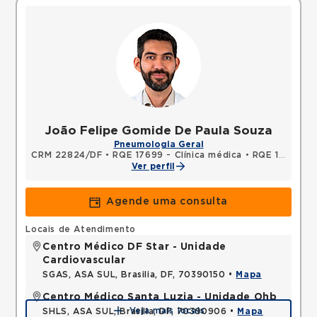
João Felipe Gomide De Paula Souza
Pneumologia Geral
CRM 22824/DF
•
RQE 17699 - Clínica médica
•
RQE 18200 - Pneumologia
Ver perfil
Agende uma consulta
Locais de Atendimento
Centro Médico DF Star - Unidade
Cardiovascular
SGAS, ASA SUL, Brasilia, DF, 70390150 •
Mapa
Centro Médico Santa Luzia - Unidade Ohb
Veja mais locais
SHLS, ASA SUL, Brasilia, DF, 70390906 •
Mapa