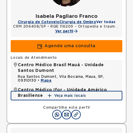
Isabela Pagliaro Franco
Cirurgia de Cotovelo
Cirurgia de Ombro
Ver todas
CRM 206408/SP
•
RQE 116209 - Ortopedia e traumatologia
Ver perfil
Agende uma consulta
Locais de Atendimento
Centro Médico Brasil Mauá - Unidade
Santos Dumont
Rua Santos Dumont, Vila Bocaina, Maua, SP,
09310130 •
Mapa
Centro Médico Ifor - Unidade Américo
Brasiliense
Veja mais locais
Rua Americo Brasiliense, Centro, Sao Bernardo do
Campo, SP, 09715021 •
Mapa
Compartilhe este perfil