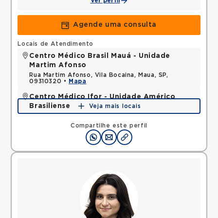
Ver perfil
Agende uma consulta
Locais de Atendimento
Centro Médico Brasil Mauá - Unidade
Martim Afonso
Rua Martim Afonso, Vila Bocaina, Maua, SP,
09310320 •
Mapa
Centro Médico Ifor - Unidade Américo
Brasiliense
Veja mais locais
Rua Americo Brasiliense, Centro, Sao Bernardo do
Campo, SP, 09715021 •
Mapa
Compartilhe este perfil