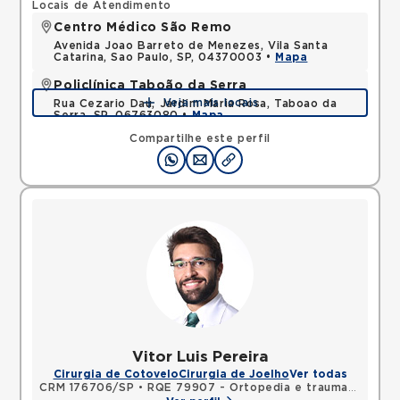
Locais de Atendimento
Centro Médico São Remo
Avenida Joao Barreto de Menezes, Vila Santa
Catarina, Sao Paulo, SP, 04370003 •
Mapa
Policlínica Taboão da Serra
Veja mais locais
Rua Cezario Dau, Jardim Maria Rosa, Taboao da
Serra, SP, 06763080 •
Mapa
Compartilhe este perfil
Vitor Luis Pereira
Cirurgia de Cotovelo
Cirurgia de Joelho
Ver todas
CRM 176706/SP
•
RQE 79907 - Ortopedia e traumatologia