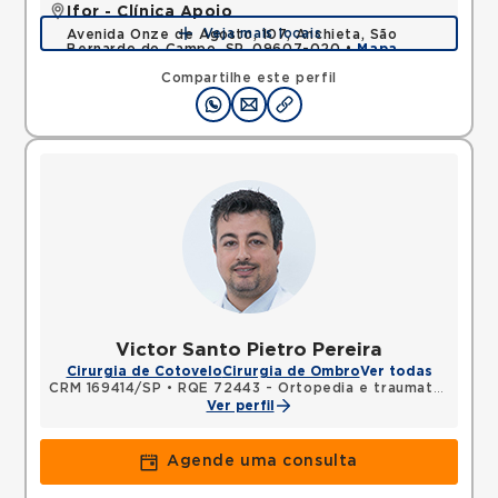
Ifor - Clínica Apoio
Veja mais locais
Avenida Onze de Agosto, 107, Anchieta, São
Bernardo do Campo, SP, 09607-020 •
Mapa
Compartilhe este perfil
Victor Santo Pietro Pereira
Cirurgia de Cotovelo
Cirurgia de Ombro
Ver todas
CRM 169414/SP
•
RQE 72443 - Ortopedia e traumatologia
Ver perfil
Agende uma consulta