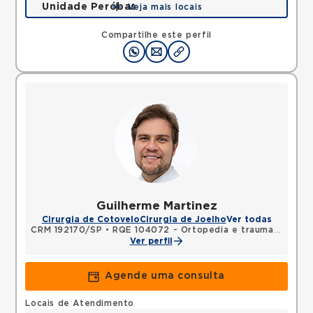
Unidade Peróbas
Veja mais locais
Rua das Perobas, Jardim Oriental, Sao Paulo, SP,
04321120 •
Mapa
Compartilhe este perfil
Guilherme Martinez
Cirurgia de Cotovelo
Cirurgia de Joelho
Ver todas
CRM 192170/SP
•
RQE 104072 - Ortopedia e traumatologia
Ver perfil
Agende uma consulta
Locais de Atendimento