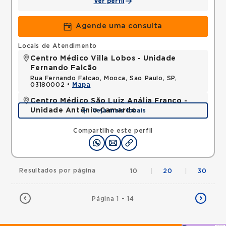
Ver perfil
Agende uma consulta
Locais de Atendimento
Centro Médico Villa Lobos - Unidade
Fernando Falcão
Rua Fernando Falcao, Mooca, Sao Paulo, SP,
03180002 •
Mapa
Centro Médico São Luiz Anália Franco -
Unidade Antônio Camardo
Veja mais locais
Rua Antonio Camardo, Tatuape, Sao Paulo, SP,
03178200 •
Mapa
Compartilhe este perfil
Resultados por página
10
|
20
|
30
Página 1 - 14