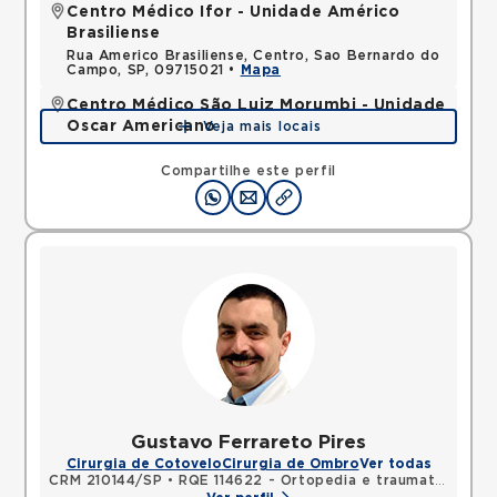
Centro Médico Ifor - Unidade Américo
Brasiliense
Rua Americo Brasiliense, Centro, Sao Bernardo do
Campo, SP, 09715021 •
Mapa
Centro Médico São Luiz Morumbi - Unidade
Oscar Americano
Veja mais locais
Rua Engenheiro Oscar Americano, Morumbi, Sao
Paulo, SP, 05673050 •
Mapa
Compartilhe este perfil
Gustavo Ferrareto Pires
Cirurgia de Cotovelo
Cirurgia de Ombro
Ver todas
CRM 210144/SP
•
RQE 114622 - Ortopedia e traumatologia