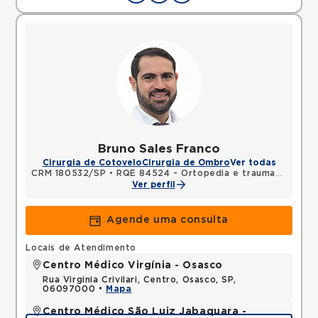
Bruno Sales Franco
Cirurgia de Cotovelo
Cirurgia de Ombro
Ver todas
CRM 180532/SP
•
RQE 84524 - Ortopedia e traumatologia
Ver perfil
Agende uma consulta
Locais de Atendimento
Centro Médico Virgínia - Osasco
Rua Virginia Crivilari, Centro, Osasco, SP,
06097000 •
Mapa
Centro Médico São Luiz Jabaquara -