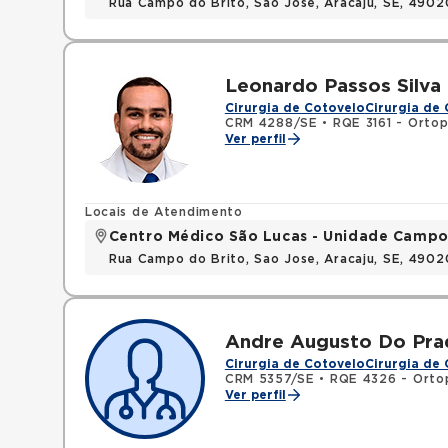
Rua Campo do Brito, Sao Jose, Aracaju, SE, 490
Leonardo Passos Silva
Cirurgia de Cotovelo
Cirurgia de
CRM 4288/SE
•
RQE 3161 - Ortop
Ver perfil
Locais de Atendimento
Centro Médico São Lucas - Unidade Campo
Rua Campo do Brito, Sao Jose, Aracaju, SE, 490
Andre Augusto Do Pra
Cirurgia de Cotovelo
Cirurgia de
CRM 5357/SE
•
RQE 4326 - Orto
Ver perfil