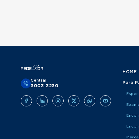
HOME
Central
Para P
3003-3230
Espec
Exame
Encon
Encon
Marca