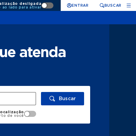
alização desligada
ENTRAR
BUSCAR
e ao lado para ativar
que atenda
Buscar
localização
rto de você