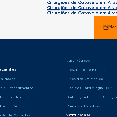
Cirurgiões de Cotovelo em Ara
Cirurgiões de Cotovelo em Ara
Cirurgiões de Cotovelo em Ara
Mar
App Médicos
acientes
Resultado de Exames
ialidades
Encontre um Médico
s e Procedimentos
Estudos Cardiologia D'Or
tre uma Unidade
Auto-agendamento Cirúrgic
tre um Médico
Cursos e Palestras
Institucional
ção de Consultas