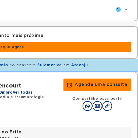
1
ento mais próxima
usque agora
velo
no convênio
Sulamerica
em
Aracaju
.
Agende uma consulta
encourt
 Ombro
Ver todas
edia e traumatologia
Compartilhe este perfil
 do Brito