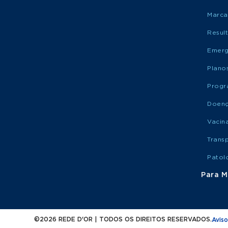
Marca
Resul
Emerg
Plano
Progr
Doen
Vacin
Trans
Patol
Para M
©2026 REDE D'OR | TODOS OS DIREITOS RESERVADOS.
Aviso