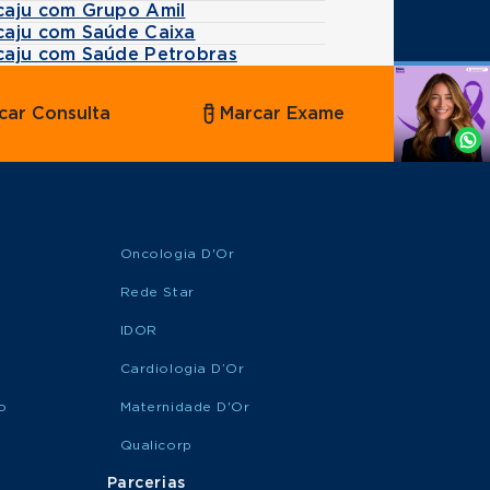
caju com Grupo Amil
caju com Saúde Caixa
caju com Saúde Petrobras
Agende
car Consulta
Marcar Exame
por
Whatsapp
Oncologia D'Or
Rede Star
IDOR
Cardiologia D’Or
o
Maternidade D'Or
Qualicorp
Parcerias