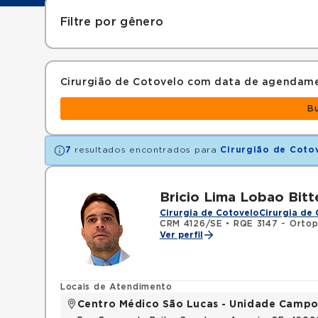
Filtre por gênero
Cirurgião de Cotovelo com data de agendam
B
7
resultados encontrados para
Cirurgião de Coto
Bricio Lima Lobao Bitt
Cirurgia de Cotovelo
Cirurgia de
CRM 4126/SE
•
RQE 3147 - Ortop
Ver perfil
Locais de Atendimento
Centro Médico São Lucas - Unidade Campo