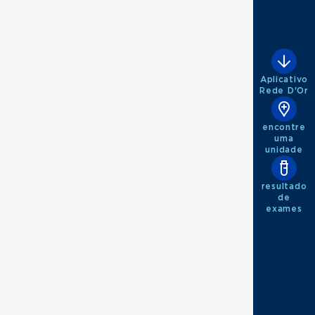
Aplicativo
Rede D'Or
encontre
uma
unidade
resultado
de
exames