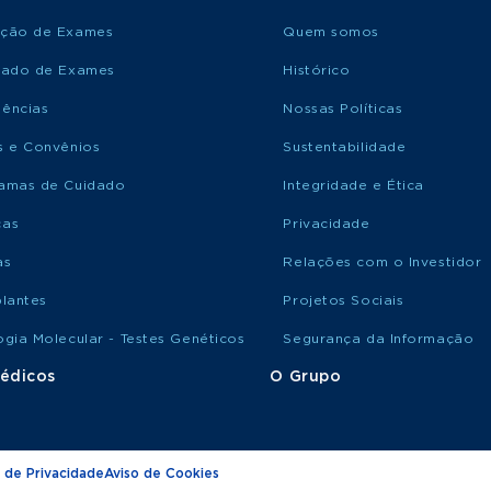
ção de Exames
Quem somos
tado de Exames
Histórico
ências
Nossas Políticas
s e Convênios
Sustentabilidade
amas de Cuidado
Integridade e Ética
ças
Privacidade
as
Relações com o Investidor
plantes
Projetos Sociais
ogia Molecular - Testes Genéticos
Segurança da Informação
édicos
O Grupo
 de Privacidade
Aviso de Cookies