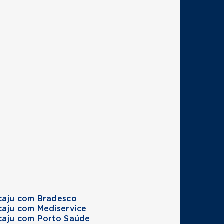
caju com Bradesco
caju com Mediservice
caju com Porto Saúde