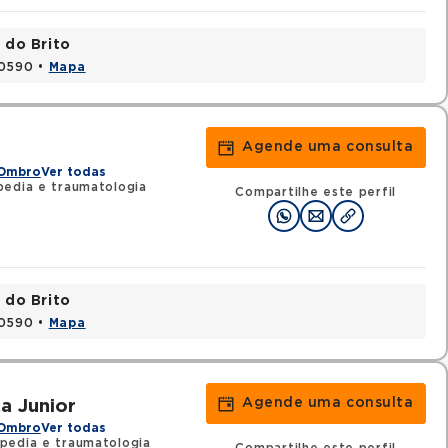
 do Brito
20590 •
Mapa
Agende uma consulta
 Ombro
Ver todas
edia e traumatologia
Compartilhe este perfil
 do Brito
20590 •
Mapa
Agende uma consulta
a Junior
 Ombro
Ver todas
pedia e traumatologia