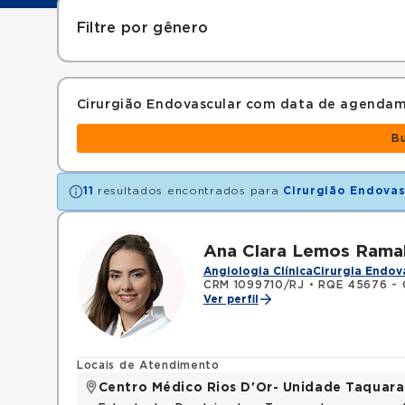
Filtre por gênero
Cirurgião Endovascular com data de agenda
B
11
resultados encontrados para
Cirurgião Endovas
Ana Clara Lemos Rama
Angiologia Clínica
Cirurgia Endov
CRM 1099710/RJ
•
RQE 45676 - C
Ver perfil
Locais de Atendimento
Centro Médico Rios D'Or- Unidade Taquara