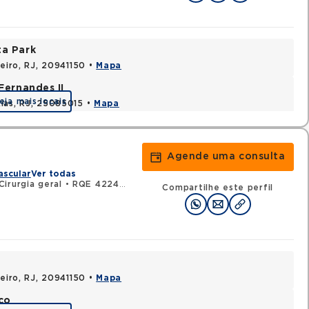
ta Park
neiro, RJ, 20941150 •
Mapa
Fernandes II
eja mais locais
ias, RJ, 25085015 •
Mapa
Agende uma consulta
ascular
Ver todas
irurgia geral
•
RQE 42245 - Cirurgia vascular
Compartilhe este perfil
neiro, RJ, 20941150 •
Mapa
co