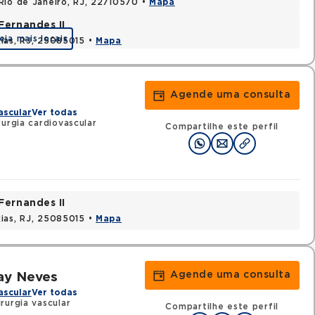
Rio de Janeiro, RJ, 22710570 •
Mapa
Fernandes II
eja mais locais
ias, RJ, 25085015 •
Mapa
Agende uma consulta
ascular
Ver todas
rurgia cardiovascular
Compartilhe este perfil
Fernandes II
ias, RJ, 25085015 •
Mapa
Agende uma consulta
ay Neves
ascular
Ver todas
rurgia vascular
Compartilhe este perfil