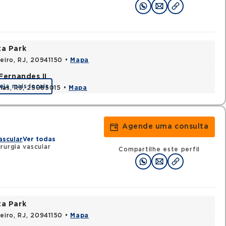
ta Park
neiro, RJ, 20941150 •
Mapa
Fernandes II
eja mais locais
ias, RJ, 25085015 •
Mapa
Agende uma consulta
ascular
Ver todas
rurgia vascular
Compartilhe este perfil
ta Park
neiro, RJ, 20941150 •
Mapa