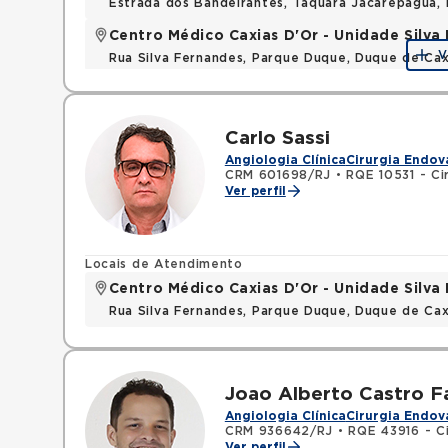
Estrada dos Bandeirantes, Taquara Jacarepagua, 
Centro Médico Caxias D'Or - Unidade Silva 
V
Rua Silva Fernandes, Parque Duque, Duque de Cax
Carlo Sassi
Angiologia Clínica
Cirurgia Endov
CRM 601698/RJ
•
RQE 10531 - Ci
Ver perfil
Locais de Atendimento
Centro Médico Caxias D'Or - Unidade Silva 
Rua Silva Fernandes, Parque Duque, Duque de Cax
Joao Alberto Castro F
Angiologia Clínica
Cirurgia Endov
CRM 936642/RJ
•
RQE 43916 - Ci
Ver perfil