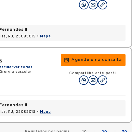
Fernandes II
ias, RJ, 25085015 •
Mapa
Agende uma consulta
s
ascular
Ver todas
irurgia vascular
Compartilhe este perfil
Fernandes II
ias, RJ, 25085015 •
Mapa
Resultados por página
10
|
20
|
30