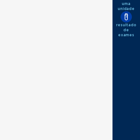
uma
unidade
resultado
de
exames