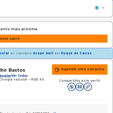
1
mento mais próxima
usque agora
cular
no convênio
Grupo Amil
em
Duque de Caxias
.
Agende uma consulta
lho Bastos
ascular
Ver todas
irurgia vascular
•
RQE 45677 - Cirurgia geral
Compartilhe este perfil