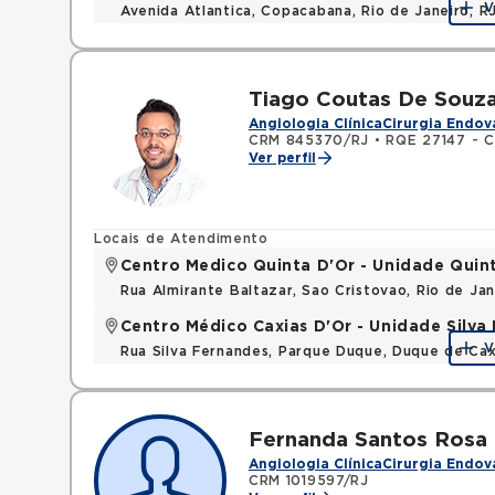
V
Avenida Atlantica, Copacabana, Rio de Janeiro, 
Tiago Coutas De Souz
Angiologia Clínica
Cirurgia Endov
CRM 845370/RJ
•
RQE 27147 - Ci
Ver perfil
Locais de Atendimento
Centro Medico Quinta D'Or - Unidade Quin
Rua Almirante Baltazar, Sao Cristovao, Rio de Ja
Centro Médico Caxias D'Or - Unidade Silva 
V
Rua Silva Fernandes, Parque Duque, Duque de Cax
Fernanda Santos Rosa
Angiologia Clínica
Cirurgia Endov
CRM 1019597/RJ