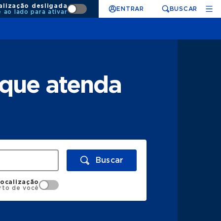
alização desligada
ENTRAR
BUSCAR
e ao lado para ativar
 que atenda
Buscar
localização
rto de você