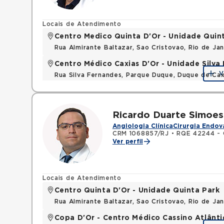
Locais de Atendimento
Centro Medico Quinta D'Or - Unidade Quin
Rua Almirante Baltazar, Sao Cristovao, Rio de Ja
Centro Médico Caxias D'Or - Unidade Silva 
V
Rua Silva Fernandes, Parque Duque, Duque de Cax
Ricardo Duarte Simoes
Angiologia Clínica
Cirurgia Endov
CRM 1068857/RJ
•
RQE 42244 - C
Ver perfil
Locais de Atendimento
Centro Quinta D'Or - Unidade Quinta Park
Rua Almirante Baltazar, Sao Cristovao, Rio de Ja
Copa D'Or - Centro Médico Cassino Atlânti