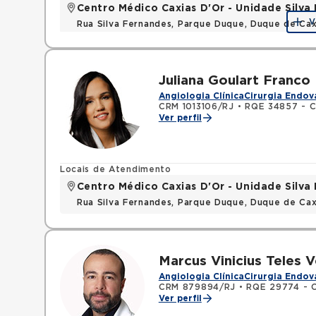
Centro Médico Caxias D'Or - Unidade Silva 
V
Rua Silva Fernandes, Parque Duque, Duque de Cax
Juliana Goulart Franco 
Angiologia Clínica
Cirurgia Endov
CRM 1013106/RJ
•
RQE 34857 - Ci
Ver perfil
Locais de Atendimento
Centro Médico Caxias D'Or - Unidade Silva 
Rua Silva Fernandes, Parque Duque, Duque de Cax
Marcus Vinicius Teles 
Angiologia Clínica
Cirurgia Endov
CRM 879894/RJ
•
RQE 29774 - Ci
Ver perfil