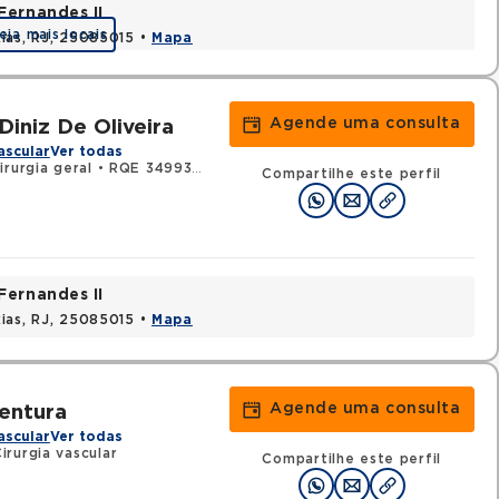
Fernandes II
eja mais locais
ias, RJ, 25085015 •
Mapa
Agende uma consulta
Diniz De Oliveira
ascular
Ver todas
rurgia geral
•
RQE 34993 - Cirurgia vascular
Compartilhe este perfil
Fernandes II
ias, RJ, 25085015 •
Mapa
Agende uma consulta
Ventura
ascular
Ver todas
rurgia vascular
Compartilhe este perfil