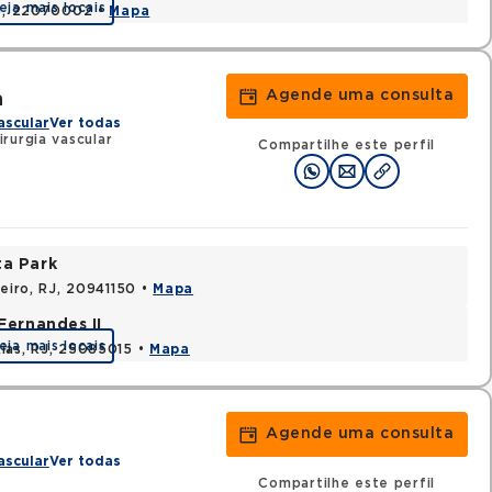
eja mais locais
RJ, 22070002 •
Mapa
Agende uma consulta
a
ascular
Ver todas
rurgia vascular
Compartilhe este perfil
ta Park
neiro, RJ, 20941150 •
Mapa
Fernandes II
eja mais locais
ias, RJ, 25085015 •
Mapa
Agende uma consulta
ascular
Ver todas
Compartilhe este perfil