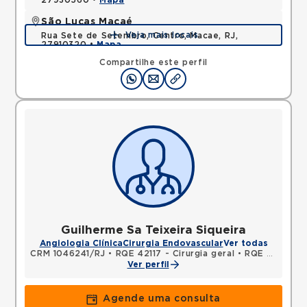
27930560 •
Mapa
São Lucas Macaé
Veja mais locais
Rua Sete de Setembro, Centro, Macae, RJ,
27910320 •
Mapa
Compartilhe este perfil
Guilherme Sa Teixeira Siqueira
Angiologia Clínica
Cirurgia Endovascular
Ver todas
CRM 1046241/RJ
•
RQE 42117 - Cirurgia geral
•
RQE 42118 - Cirurgia vascular
Ver perfil
Agende uma consulta