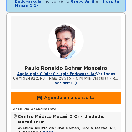
Endovascular
no convênio
Grupo Amil
em
Hospital
Macaé D'Or
.
Paulo Ronaldo Bohrer Monteiro
Angiologia Clínica
Cirurgia Endovascular
Ver todas
CRM 924822/RJ
•
RQE 28535 - Cirurgia vascular
•
RQE 28536 - Cirurgia geral
Ver perfil
Agende uma consulta
Locais de Atendimento
Centro Médico Macaé D'Or - Unidade:
Macaé D'Or
Avenida Aluizio da Silva Gomes, Gloria, Macae, RJ,