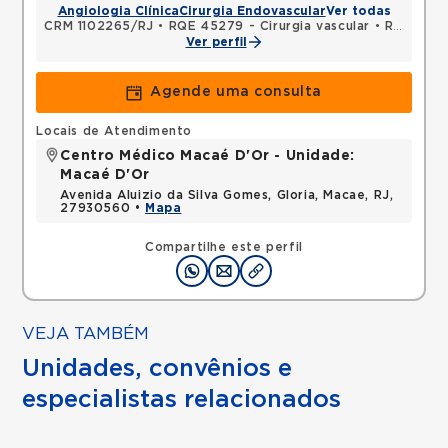
Angiologia Clínica
Cirurgia Endovascular
Ver todas
CRM 1102265/RJ
•
RQE 45279 - Cirurgia vascular
•
RQE 45283 - Cirurgia geral
Ver perfil
Agende uma consulta
Locais de Atendimento
Centro Médico Macaé D'Or - Unidade:
Macaé D'Or
Avenida Aluizio da Silva Gomes, Gloria, Macae, RJ,
27930560 •
Mapa
Compartilhe este perfil
VEJA TAMBÉM
Unidades, convênios e
especialistas relacionados