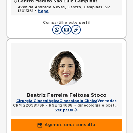
Centro Médico São Luiz Campinas
Avenida Andrade Neves, Centro, Campinas, SP,
13013161 •
Mapa
Compartilhe este perfil
Beatriz Ferreira Feitosa Stoco
Cirurgia Ginecológica
Ginecologia Clínica
Ver todas
CRM 220981/SP
•
RQE 124698 - Ginecologia e obstetrícia
Ver perfil
Agende uma consulta