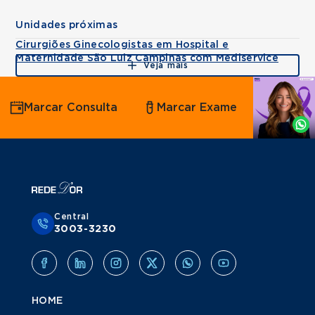
Unidades próximas
Cirurgiões Ginecologistas em Hospital e
Maternidade São Luiz Campinas com Mediservice
Veja mais
Agende
Marcar Consulta
Marcar Exame
por
Whatsapp
Central
3003-3230
HOME