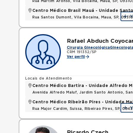
Rua Martim Afonso, Vila Bocaina, Maua, SP, 0931
Centro Médico Brasil Mauá - Unidade San
V
Rua Santos Dumont, Vila Bocaina, Maua, SP, 0931
Rafael Abduch Coyocar
Cirurgia Ginecológica
Ginecologia
CRM 191352/SP
Ver perfil
Locais de Atendimento
Centro Médico Bartira - Unidade Alfredo M
Avenida Alfredo Maluf, Jardim Santo Antonio, Sa
Centro Médico Ribeirão Pires - Unidade Ma
V
Rua Major Cardim, Suissa, Ribeirao Pires, SP, 09
Ricardo Czech