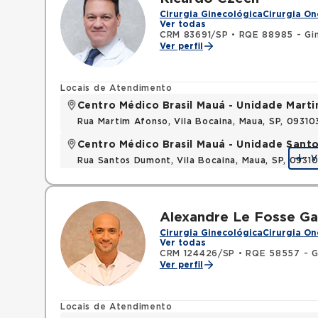
Cirurgia Ginecológica
Cirurgia On
Ver todas
CRM 83691/SP
•
RQE 88985 - Gin
Ver perfil
Locais de Atendimento
Centro Médico Brasil Mauá - Unidade Mart
Rua Martim Afonso, Vila Bocaina, Maua, SP, 0931
Centro Médico Brasil Mauá - Unidade San
V
Rua Santos Dumont, Vila Bocaina, Maua, SP, 0931
Alexandre Le Fosse Ga
Cirurgia Ginecológica
Cirurgia On
Ver todas
CRM 124426/SP
•
RQE 58557 - Gi
Ver perfil
Locais de Atendimento