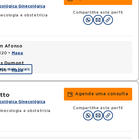
cológica Ginecológica
Compartilhe este perfil
ecologia e obstetrícia
im Afonso
0320 •
Mapa
tos Dumont
eja mais locais
0130 •
Mapa
Agende uma consulta
tto
cológica Ginecológica
Compartilhe este perfil
necologia e obstetrícia