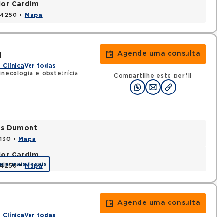
jor Cardim
424250 •
Mapa
Agende uma consulta
i
 Clínica
Ver todas
inecologia e obstetrícia
Compartilhe este perfil
tos Dumont
0130 •
Mapa
jor Cardim
eja mais locais
424250 •
Mapa
Agende uma consulta
 Clínica
Ver todas