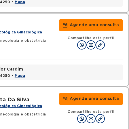
424250 •
Mapa
Agende uma consulta
cológica Ginecológica
Compartilhe este perfil
necologia e obstetrícia
jor Cardim
424250 •
Mapa
Agende uma consulta
ta Da Silva
cológica Ginecológica
Compartilhe este perfil
necologia e obstetrícia