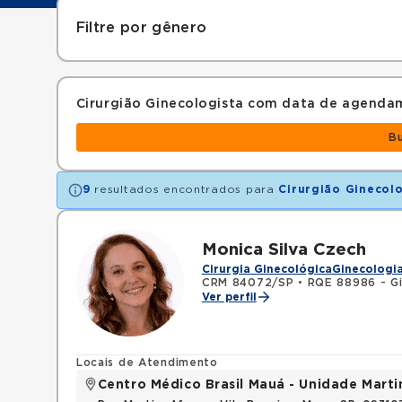
Filtre por gênero
Cirurgião Ginecologista com data de agenda
B
9
resultados encontrados para
Cirurgião Ginecol
Monica Silva Czech
Cirurgia Ginecológica
Ginecologia
CRM 84072/SP
•
RQE 88986 - Gi
Ver perfil
Locais de Atendimento
Centro Médico Brasil Mauá - Unidade Mart