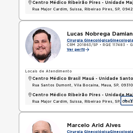
Centro Médico Ribeirão Pires - Unidade Ma
Rua Major Cardim, Suissa, Ribeirao Pires, SP, 09
Lucas Nobrega Damian
Cirurgia Ginecológica
Ginecologia
CRM 201863/SP
•
RQE 117483 - G
Ver perfil
Locais de Atendimento
Centro Médico Brasil Mauá - Unidade San
Rua Santos Dumont, Vila Bocaina, Maua, SP, 0931
Centro Médico Ribeirão Pires - Unidade Ma
V
Rua Major Cardim, Suissa, Ribeirao Pires, SP, 09
Marcelo Arid Alves
Cirurgia Ginecológica
Ginecologia