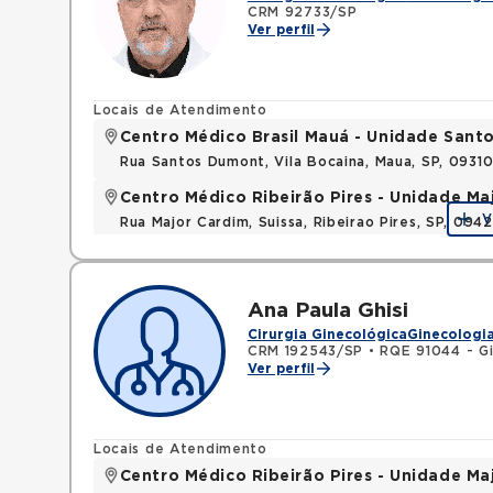
CRM 92733/SP
Ver perfil
Locais de Atendimento
Centro Médico Brasil Mauá - Unidade San
Rua Santos Dumont, Vila Bocaina, Maua, SP, 0931
Centro Médico Ribeirão Pires - Unidade Ma
V
Rua Major Cardim, Suissa, Ribeirao Pires, SP, 09
Ana Paula Ghisi
Cirurgia Ginecológica
Ginecologia
CRM 192543/SP
•
RQE 91044 - Gi
Ver perfil
Locais de Atendimento
Centro Médico Ribeirão Pires - Unidade Ma