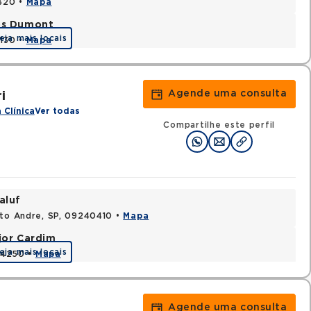
0320 •
Mapa
tos Dumont
eja mais locais
0130 •
Mapa
Agende uma consulta
i
 Clínica
Ver todas
Compartilhe este perfil
aluf
nto Andre, SP, 09240410 •
Mapa
jor Cardim
eja mais locais
424250 •
Mapa
Agende uma consulta