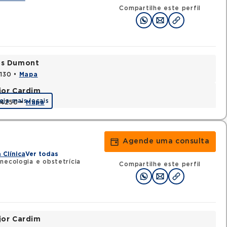
Compartilhe este perfil
tos Dumont
0130 •
Mapa
jor Cardim
eja mais locais
424250 •
Mapa
Agende uma consulta
 Clínica
Ver todas
necologia e obstetrícia
Compartilhe este perfil
jor Cardim