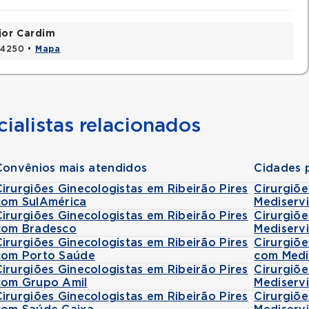
jor Cardim
424250 •
Mapa
ialistas relacionados
Convênios mais atendidos
Cidades 
Cirurgiões Ginecologistas em Ribeirão Pires
Cirurgiõe
com SulAmérica
Mediserv
Cirurgiões Ginecologistas em Ribeirão Pires
Cirurgiõ
com Bradesco
Mediserv
Cirurgiões Ginecologistas em Ribeirão Pires
Cirurgiõe
com Porto Saúde
com Medi
Cirurgiões Ginecologistas em Ribeirão Pires
Cirurgiõ
com Grupo Amil
Mediserv
Cirurgiões Ginecologistas em Ribeirão Pires
Cirurgiõe