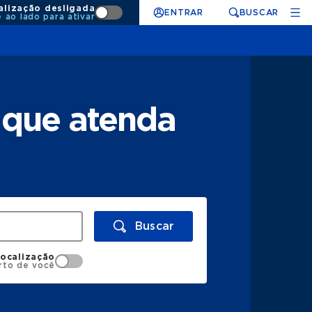
alização desligada
ENTRAR
BUSCAR
e ao lado para ativar
 que atenda
Buscar
localização
rto de você