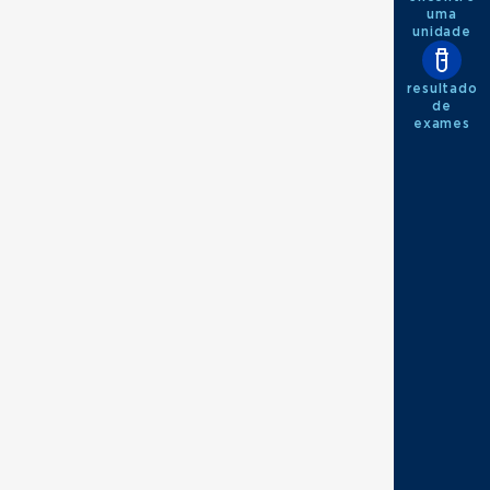
uma
unidade
resultado
de
exames