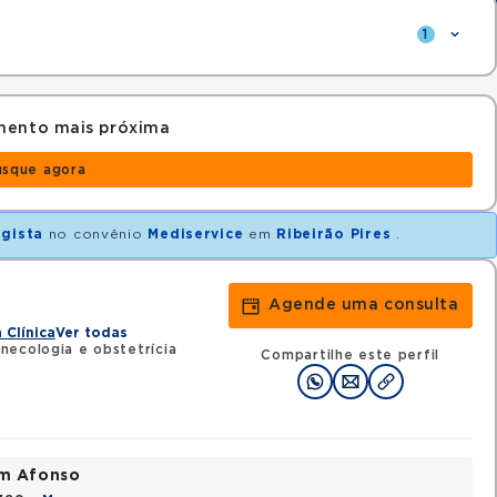
1
mento mais próxima
usque agora
ogista
no convênio
Mediservice
em
Ribeirão Pires
.
Agende uma consulta
 Clínica
Ver todas
necologia e obstetrícia
Compartilhe este perfil
im Afonso