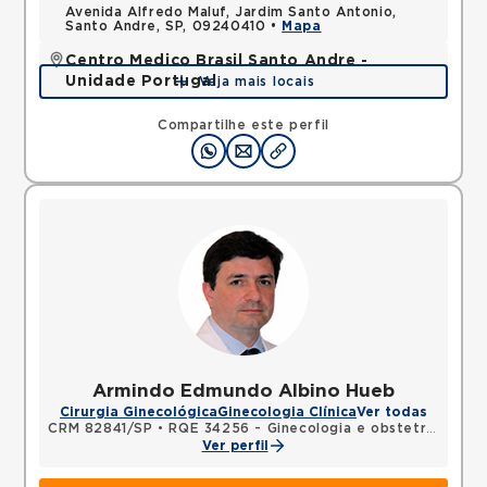
Avenida Alfredo Maluf, Jardim Santo Antonio,
Santo Andre, SP, 09240410 •
Mapa
Centro Medico Brasil Santo Andre -
Unidade Portugal
Veja mais locais
Avenida Portugal, Centro, Santo Andre, SP,
09040010 •
Mapa
Compartilhe este perfil
Armindo Edmundo Albino Hueb
Cirurgia Ginecológica
Ginecologia Clínica
Ver todas
CRM 82841/SP
•
RQE 34256 - Ginecologia e obstetrícia
Ver perfil