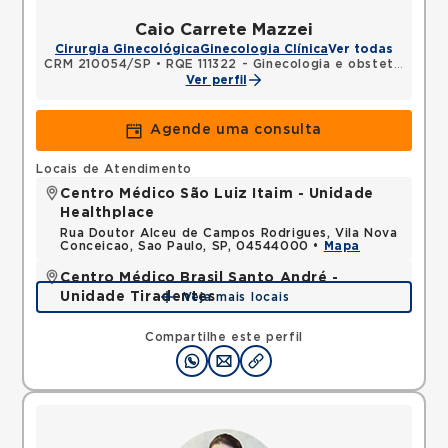
Caio Carrete Mazzei
Cirurgia Ginecológica
Ginecologia Clínica
Ver todas
CRM 210054/SP
•
RQE 111322 - Ginecologia e obstetrícia
•
R
Ver perfil
Agende uma consulta
Locais de Atendimento
Centro Médico São Luiz Itaim - Unidade
Healthplace
Rua Doutor Alceu de Campos Rodrigues, Vila Nova
Conceicao, Sao Paulo, SP, 04544000 •
Mapa
Centro Médico Brasil Santo André -
Unidade Tiradentes
Veja mais locais
Rua Tiradentes, Vila Dora, Santo Andre, SP,
09030560 •
Mapa
Compartilhe este perfil