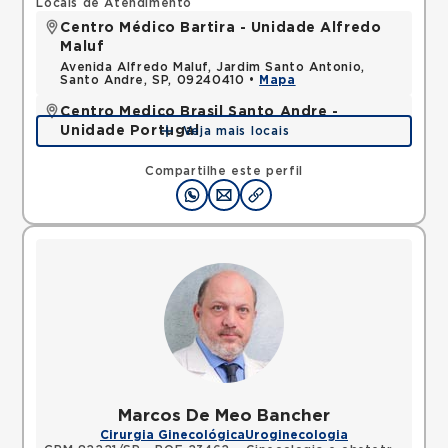
Locais de Atendimento
Centro Médico Bartira - Unidade Alfredo
Maluf
Avenida Alfredo Maluf, Jardim Santo Antonio,
Santo Andre, SP, 09240410 •
Mapa
Centro Medico Brasil Santo Andre -
Unidade Portugal
Veja mais locais
Avenida Portugal, Centro, Santo Andre, SP,
09040010 •
Mapa
Compartilhe este perfil
Marcos De Meo Bancher
Cirurgia Ginecológica
Uroginecologia