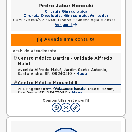
Pedro Jabur Bonduki
Cirurgia Ginecológica
Cirurgia Oncológica Ginecológica
Ver todas
CRM 225188/SP
•
RQE 135865 - Ginecologia e obstetrícia
Ver perfil
Agende uma consulta
Locais de Atendimento
Centro Médico Bartira - Unidade Alfredo
Maluf
Avenida Alfredo Maluf, Jardim Santo Antonio,
Santo Andre, SP, 09240410 •
Mapa
Centro Médico Morumbi II
Veja mais locais
Rua Engenheiro Oscar Americano, Cidade Jardim,
Sao Paulo, SP, 05673050 •
Mapa
Compartilhe este perfil