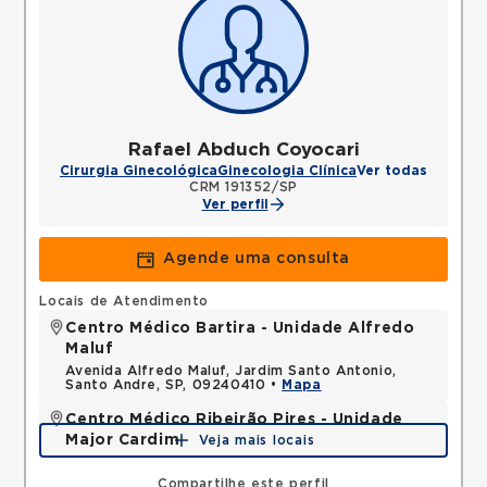
Rafael Abduch Coyocari
Cirurgia Ginecológica
Ginecologia Clínica
Ver todas
CRM 191352/SP
Ver perfil
Agende uma consulta
Locais de Atendimento
Centro Médico Bartira - Unidade Alfredo
Maluf
Avenida Alfredo Maluf, Jardim Santo Antonio,
Santo Andre, SP, 09240410 •
Mapa
Centro Médico Ribeirão Pires - Unidade
Major Cardim
Veja mais locais
Rua Major Cardim, Suissa, Ribeirao Pires, SP,
09424250 •
Mapa
Compartilhe este perfil