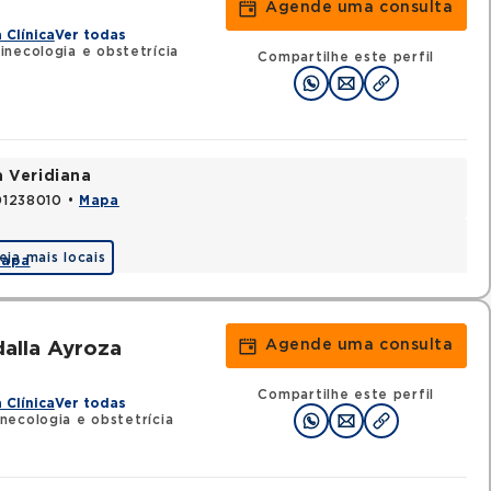
Agende uma consulta
 Clínica
Ver todas
necologia e obstetrícia
Compartilhe este perfil
a Veridiana
 01238010 •
Mapa
eja mais locais
apa
Agende uma consulta
alla Ayroza
Compartilhe este perfil
 Clínica
Ver todas
necologia e obstetrícia