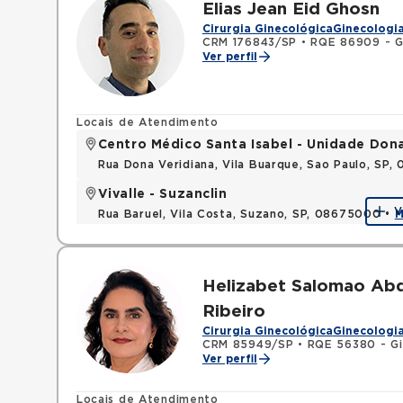
Elias Jean Eid Ghosn
Cirurgia Ginecológica
Ginecologia
CRM 176843/SP
•
RQE 86909 - Gi
Ver perfil
Locais de Atendimento
Centro Médico Santa Isabel - Unidade Don
Rua Dona Veridiana, Vila Buarque, Sao Paulo, SP,
Vivalle - Suzanclin
V
Rua Baruel, Vila Costa, Suzano, SP, 08675000 •
M
Helizabet Salomao Abd
Ribeiro
Cirurgia Ginecológica
Ginecologia
CRM 85949/SP
•
RQE 56380 - Gi
Ver perfil
Locais de Atendimento