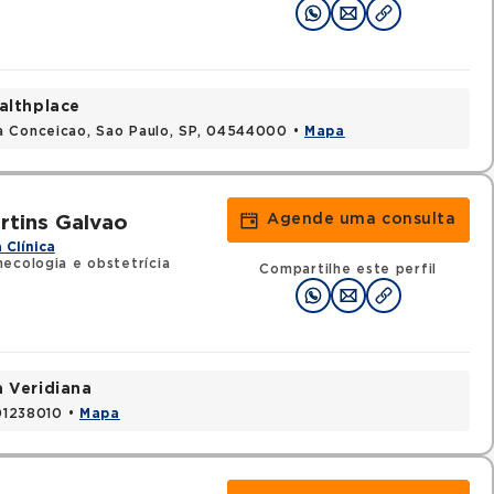
althplace
a Conceicao, Sao Paulo, SP, 04544000 •
Mapa
Agende uma consulta
tins Galvao
 Clínica
ecologia e obstetrícia
Compartilhe este perfil
a Veridiana
 01238010 •
Mapa