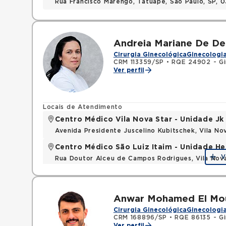
Rua Francisco Marengo, Tatuape, Sao Paulo, SP, 
Andreia Mariane De De
Cirurgia Ginecológica
Ginecologia
CRM 113359/SP
•
RQE 24902 - Gi
Ver perfil
Locais de Atendimento
Centro Médico Vila Nova Star - Unidade Jk
Avenida Presidente Juscelino Kubitschek, Vila N
Centro Médico São Luiz Itaim - Unidade He
V
Rua Doutor Alceu de Campos Rodrigues, Vila Nov
Anwar Mohamed El Mo
Cirurgia Ginecológica
Ginecologia
CRM 168896/SP
•
RQE 86135 - Gi
Ver perfil