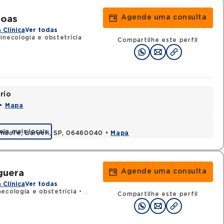
Agende uma consulta
Boas
 Clínica
Ver todas
inecologia e obstetrícia
Compartilhe este perfil
rio
 •
Mapa
eja mais locais
ambore, Barueri, SP, 06460040 •
Mapa
Agende uma consulta
guera
 Clínica
Ver todas
ecologia e obstetrícia
•
RQE 17884 - Obstetrícia
Compartilhe este perfil