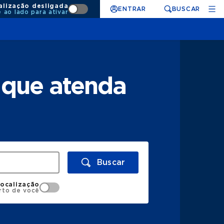
alização desligada
ENTRAR
BUSCAR
e ao lado para ativar
 que atenda
Buscar
localização
rto de você