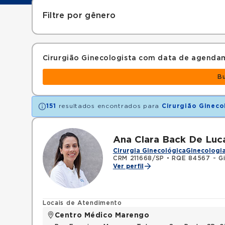
Filtre por gênero
Cirurgião Ginecologista com data de agenda
B
151
resultados encontrados para
Cirurgião Gineco
Ana Clara Back De Luc
Cirurgia Ginecológica
Ginecologia
CRM 211668/SP
•
RQE 84567 - Gi
Ver perfil
Locais de Atendimento
Centro Médico Marengo