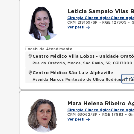
Leticia Sampaio Vilas 
Cirurgia Ginecológica
Ginecologia
CRM 219159/SP
•
RQE 127309 - G
Ver perfil
Locais de Atendimento
Centro Médico Villa Lobos - Unidade Orató
Rua do Oratorio, Mooca, Sao Paulo, SP, 03117000
Centro Médico São Luiz Alphaville
V
Avenida Marcos Penteado de Ulhoa Rodrigues, T
Mara Helena Ribeiro A
Cirurgia Ginecológica
Ginecologia
CRM 63062/SP
•
RQE 17883 - Gin
Ver perfil