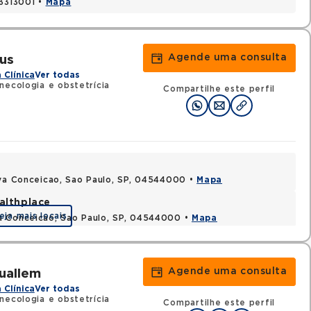
03313001 •
Mapa
Agende uma consulta
us
 Clínica
Ver todas
necologia e obstetrícia
Compartilhe este perfil
ova Conceicao, Sao Paulo, SP, 04544000 •
Mapa
althplace
eja mais locais
a Conceicao, Sao Paulo, SP, 04544000 •
Mapa
Agende uma consulta
uallem
 Clínica
Ver todas
necologia e obstetrícia
Compartilhe este perfil