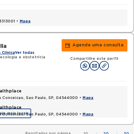
03313001 •
Mapa
Agende uma consulta
lla
 Clínica
Ver todas
ecologia e obstetrícia
Compartilhe este perfil
althplace
a Conceicao, Sao Paulo, SP, 04544000 •
Mapa
althplace
eja mais locais
a Conceicao, Sao Paulo, SP, 04544000 •
Mapa
Resultados por página
10
|
20
|
30