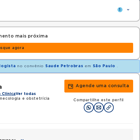
1
mento mais próxima
usque agora
logista
no convênio
Saude Petrobras
em
São Paulo
.
Agende uma consulta
a
 Clínica
Ver todas
necologia e obstetrícia
Compartilhe este perfil