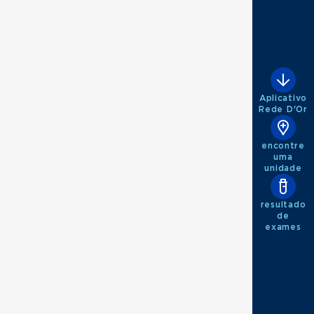
Aplicativo
Rede D'Or
encontre
uma
unidade
resultado
de
exames