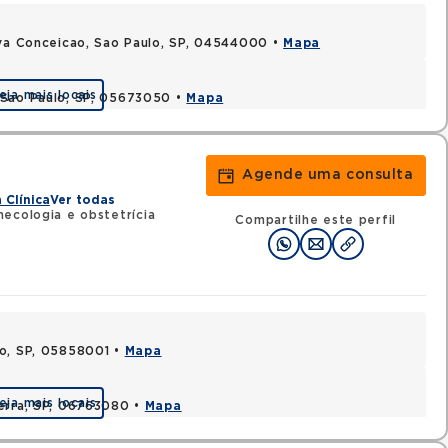
ova Conceicao, Sao Paulo, SP, 04544000 •
Mapa
eja mais locais
 Sao Paulo, SP, 05673050 •
Mapa
Agende uma consulta
 Clínica
Ver todas
necologia e obstetrícia
Compartilhe este perfil
lo, SP, 05858001 •
Mapa
eja mais locais
Serra, SP, 06763080 •
Mapa