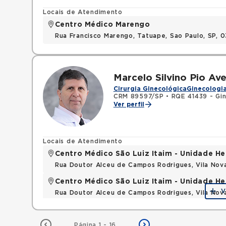
Locais de Atendimento
Centro Médico Marengo
Rua Francisco Marengo, Tatuape, Sao Paulo, SP, 
Marcelo Silvino Pio Ave
Cirurgia Ginecológica
Ginecologia
CRM 89597/SP
•
RQE 41439 - Gin
Ver perfil
Locais de Atendimento
Centro Médico São Luiz Itaim - Unidade He
Rua Doutor Alceu de Campos Rodrigues, Vila Nov
Centro Médico São Luiz Itaim - Unidade He
V
Rua Doutor Alceu de Campos Rodrigues, Vila Nov
Página 1 - 16