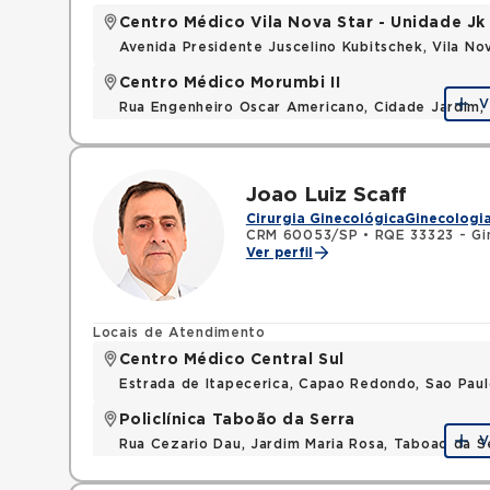
Centro Médico Vila Nova Star - Unidade Jk
Avenida Presidente Juscelino Kubitschek, Vila N
Centro Médico Morumbi II
V
Rua Engenheiro Oscar Americano, Cidade Jardim,
Joao Luiz Scaff
Cirurgia Ginecológica
Ginecologia
CRM 60053/SP
•
RQE 33323 - Gi
Ver perfil
Locais de Atendimento
Centro Médico Central Sul
Estrada de Itapecerica, Capao Redondo, Sao Pau
Policlínica Taboão da Serra
V
Rua Cezario Dau, Jardim Maria Rosa, Taboao da 