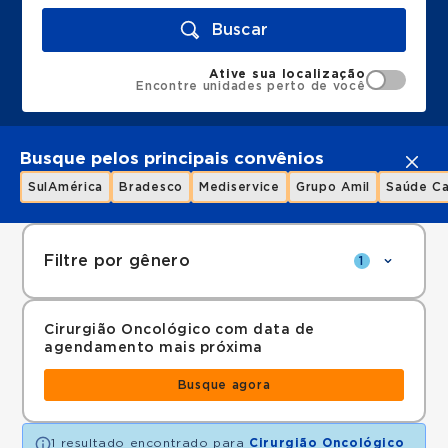
Buscar
Ative sua localização
Encontre unidades perto de você
Busque pelos principais convênios
SulAmérica
Bradesco
Mediservice
Grupo Amil
Saúde Ca
Filtre por gênero
1
Cirurgião Oncológico com data de
agendamento mais próxima
Busque agora
1 resultado encontrado para
Cirurgião Oncológico