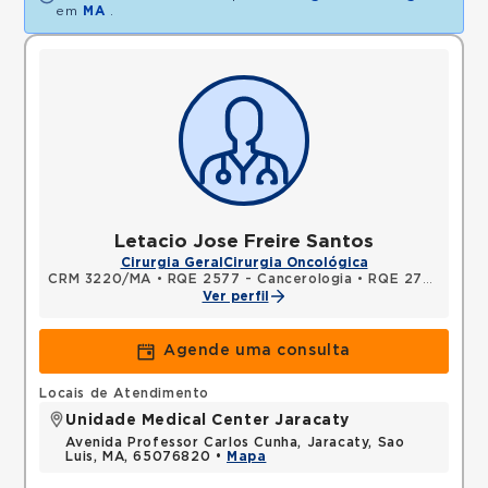
em
MA
.
Letacio Jose Freire Santos
Cirurgia Geral
Cirurgia Oncológica
CRM 3220/MA
•
RQE 2577 - Cancerologia
•
RQE 2727 - Cirurgia geral
Ver perfil
Agende uma consulta
Locais de Atendimento
Unidade Medical Center Jaracaty
Avenida Professor Carlos Cunha, Jaracaty, Sao
Luis, MA, 65076820 •
Mapa