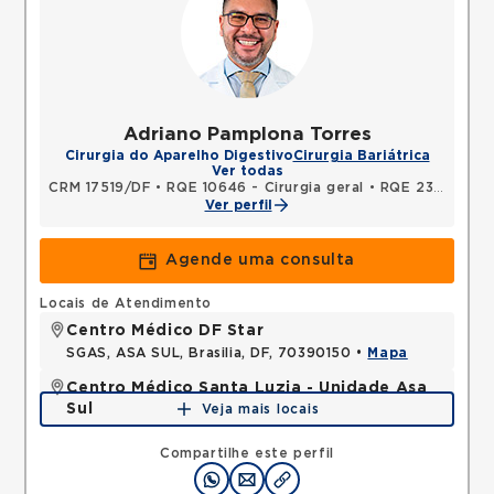
Adriano Pamplona Torres
Cirurgia do Aparelho Digestivo
Cirurgia Bariátrica
Ver todas
CRM 17519/DF
•
RQE 10646 - Cirurgia geral
•
RQE 23761 - Cirurgia do aparelho digestivo
Ver perfil
Agende uma consulta
Locais de Atendimento
Centro Médico DF Star
SGAS, ASA SUL, Brasilia, DF, 70390150 •
Mapa
Centro Médico Santa Luzia - Unidade Asa
Sul
Veja mais locais
SHLS, ASA SUL, Brasilia, DF, 70390903 •
Mapa
Compartilhe este perfil