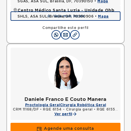
SGAS, ASA SUL, Brasilia, DF, 70390150 •
Mapa
Centro Médico Santa Luzia - Unidade Ohb
Veja mais locais
SHLS, ASA SUL, Brasilia, DF, 70390906 •
Mapa
Compartilhe este perfil
Daniele Franco E Couto Manera
Proctologia Geral
Cirurgia Robótica Geral
CRM 11168/DF
•
RQE 6154 - Cirurgia geral
•
RQE 6155 - Coloproctologia
Ver perfil
Agende uma consulta