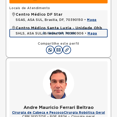
Locais de Atendimento
Centro Médico DF Star
SGAS, ASA SUL, Brasilia, DF, 70390150 •
Mapa
Centro Médico Santa Luzia - Unidade Ohb
Veja mais locais
SHLS, ASA SUL, Brasilia, DF, 70390906 •
Mapa
Compartilhe este perfil
Andre Mauricio Ferrari Beltrao
Cirurgia de Cabeça e Pescoço
Cirurgia Robótica Geral
CRM 16107/DF
•
RQE 8834 - Cirurgia geral