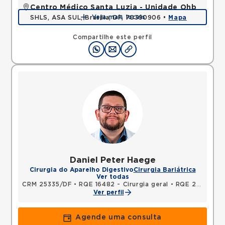
Centro Médico Santa Luzia - Unidade Ohb
Veja mais locais
SHLS, ASA SUL, Brasilia, DF, 70390906 •
Mapa
Compartilhe este perfil
Daniel Peter Haege
Cirurgia do Aparelho Digestivo
Cirurgia Bariátrica
Ver todas
CRM 25335/DF
•
RQE 16482 - Cirurgia geral
•
RQE 22956 - Cirurgia do aparelho digestivo
Ver perfil
Agende uma consulta