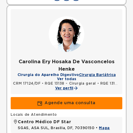
Carolina Ery Hosaka De Vasconcelos
Henke
Cirurgia do Aparelho Digestivo
Cirurgia Bariátrica
Ver todas
CRM 17124/DF
•
RQE 13138 - Cirurgia geral
•
RQE 13139 - Cirurgia do aparelho digestivo
Ver perfil
Agende uma consulta
Locais de Atendimento
Centro Médico DF Star
SGAS, ASA SUL, Brasilia, DF, 70390150 •
Mapa