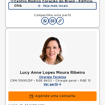
Centro Medico Coração do Brasil - Edifício
Ohb
Veja mais locais
SHLS, ASA SUL, Brasilia, DF, 70390906 •
Mapa
Compartilhe este perfil
Lucy Anne Lopes Moura Ribeiro
Cirurgia Torácica
CRM 13995/DF
•
RQE 8422 - Cirurgia geral
•
RQE 13470 - Cirurgia torácica
Ver perfil
Agende uma consulta