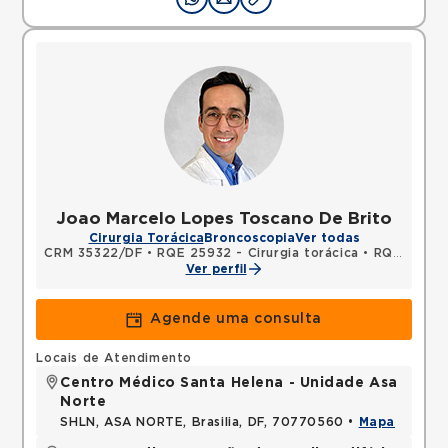
Joao Marcelo Lopes Toscano De Brito
Cirurgia Torácica
Broncoscopia
Ver todas
CRM 35322/DF
•
RQE 25932 - Cirurgia torácica
•
RQE 25933 - Endoscopia Respiratória
Ver perfil
Agende uma consulta
Locais de Atendimento
Centro Médico Santa Helena - Unidade Asa
Norte
SHLN, ASA NORTE, Brasilia, DF, 70770560 •
Mapa