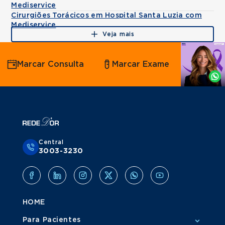
Mediservice
Cirurgiões Torácicos em Hospital Santa Luzia com
Mediservice
Veja mais
Agende
Marcar Consulta
Marcar Exame
por
Whatsapp
Central
3003-3230
HOME
Para Pacientes